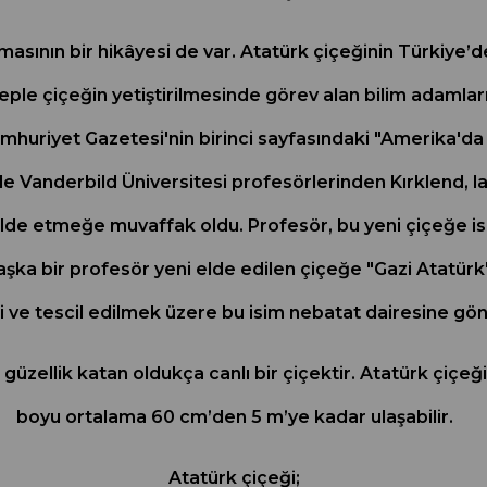
masının bir hikâyesi de var. Atatürk çiçeğinin Türkiye’
ple çiçeğin yetiştirilmesinde görev alan bilim adamları
umhuriyet Gazetesi'nin birinci sayfasındaki "Amerika'da
rde Vanderbild Üniversitesi profesörlerinden Kırklend,
 elde etmeğe muvaffak oldu. Profesör, bu yeni çiçeğe i
ka bir profesör yeni elde edilen çiçeğe "Gazi Atatürk" a
ve tescil edilmek üzere bu isim nebatat dairesine gönd
 güzellik katan oldukça canlı bir çiçektir. Atatürk çiçe
boyu ortalama 60 cm’den 5 m’ye kadar ulaşabilir.
Atatürk çiçeği;