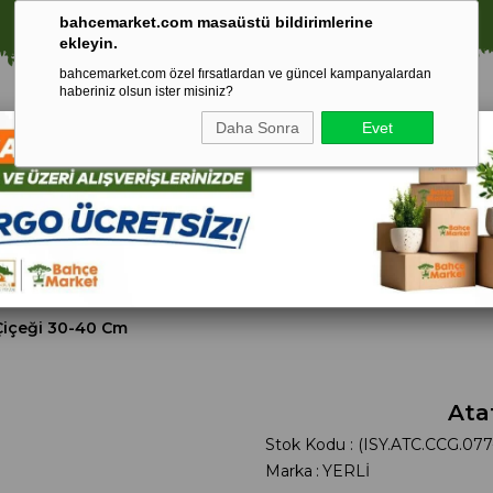
⚠️ SATIŞLARIMIZ YALNIZCA İSTANBUL İLİ İLE SINIRLIDIR.
bahcemarket.com masaüstü bildirimlerine
ekleyin.
bahcemarket.com özel fırsatlardan ve güncel kampanyalardan
haberiniz olsun ister misiniz?
Daha Sonra
Evet
Toprak Ve
Gübreler
To
ri
Torf
Çiçeği 30-40 Cm
Ata
Stok Kodu
(ISY.ATC.CCG.077
Marka
:
YERLİ