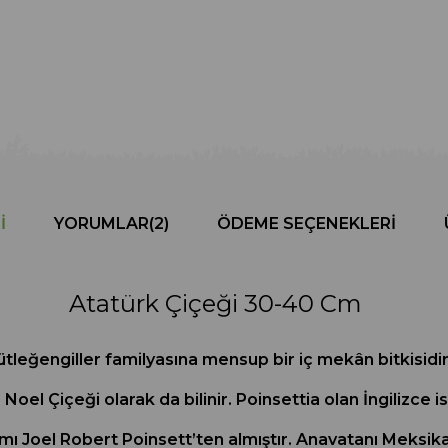
I
YORUMLAR
(2)
ÖDEME SEÇENEKLERI
Atatürk Çiçeği 30-40 Cm
tleğengiller familyasına mensup bir iç mekân bitkisidir.
Noel Çiçeği olarak da bilinir. Poinsettia olan İngilizce 
mı Joel Robert Poinsett’ten almıştır. Anavatanı Meksika