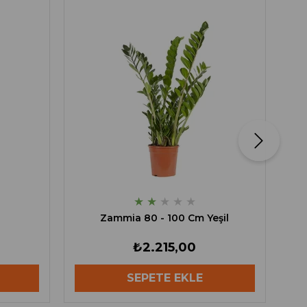
★
★
★
★
★
Zammia 80 - 100 Cm Yeşil
₺2.215,00
SEPETE EKLE