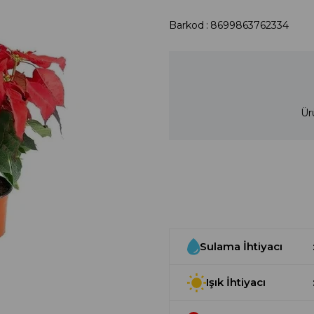
Barkod
:
8699863762334
Ür
Sulama İhtiyacı
Işık İhtiyacı