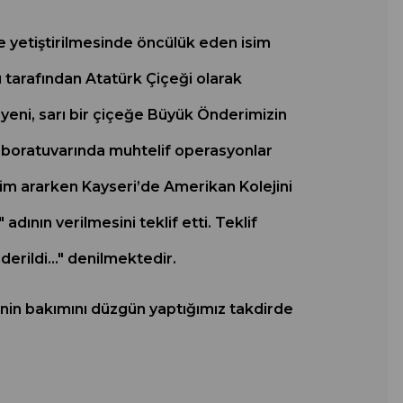
de yetiştirilmesinde öncülük eden isim
 tarafından Atatürk Çiçeği olarak
 yeni, sarı bir çiçeğe Büyük Önderimizin
 laboratuvarında muhtelif operasyonlar
sim ararken Kayseri’de Amerikan Kolejini
dının verilmesini teklif etti. Teklif
erildi..." denilmektedir.
ğinin bakımını düzgün yaptığımız takdirde