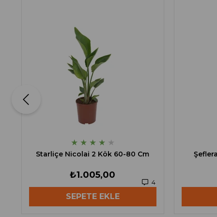
★
★
★
★
★
Starliçe Nicolai 2 Kök 60-80 Cm
Şefler
₺1.005,00
4
SEPETE EKLE