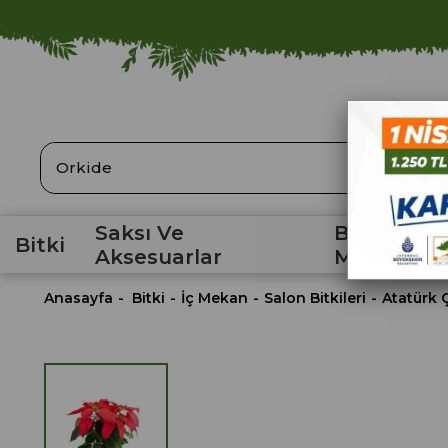
ARA
Saksı Ve
Bahçe
Bitki
Aksesuarlar
Malzemele
Anasayfa
Bitki
İç Mekan
Salon Bitkileri
Atatürk 