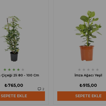
★
★
★
★
★
★
★
★
★
★
a Çiçeği 2li 80 - 100 Cm
İmza Ağacı Yeşil
₺765,00
₺915,00
2
SEPETE EKLE
SEPETE EKLE