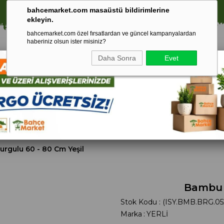
⚠️ SATIŞLARIMIZ YALNIZCA İSTANBUL İLİ İLE SINIRLIDIR.
🚀 1250 TL ÜZERİ ALIŞVERİŞLERDE KARGO ÜCRETSİZ!
bahcemarket.com masaüstü bildirimlerine
ekleyin.
bahcemarket.com özel fırsatlardan ve güncel kampanyalardan
haberiniz olsun ister misiniz?
Daha Sonra
Evet
Toprak Ve
Gübreler
To
ri
Torf
rgulu 60 - 80 Cm Yeşil
Bambu B
Stok Kodu
(ISY.BMB.BRG.05
Marka
:
YERLİ