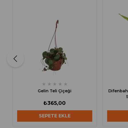
★
★
★
★
★
Gelin Teli Çiçeği
Difenbah
₺365,00
SEPETE EKLE