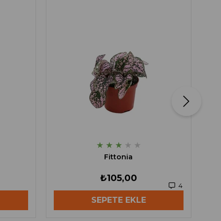
★
★
★
★
★
Fittonia
₺105,00
4
SEPETE EKLE