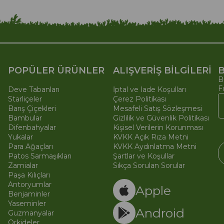
POPÜLER ÜRÜNLER
ALIŞVERİŞ BİLGİLERİ
B
B
F
Deve Tabanları
İptal ve İade Koşulları
Starliçeler
Çerez Politikası
Barış Çiçekleri
Mesafeli Satış Sözleşmesi
Bambular
Gizlilik ve Güvenlik Politikası
Difenbahyalar
Kişisel Verilerin Korunması
Yukalar
KVKK Açık Rıza Metni
Para Ağaçları
KVKK Aydınlatma Metni
Patos Sarmaşıkları
Şartlar ve Koşullar
Zamialar
Sıkça Sorulan Sorular
Paşa Kılıçları
© 
Ti
Antoryumlar
Apple
Benjaminler
Yaseminler
Android
Guzmanyalar
Orkideler