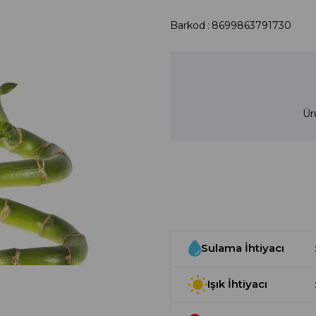
Barkod
:
8699863791730
Ür
Sulama İhtiyacı
Işık İhtiyacı