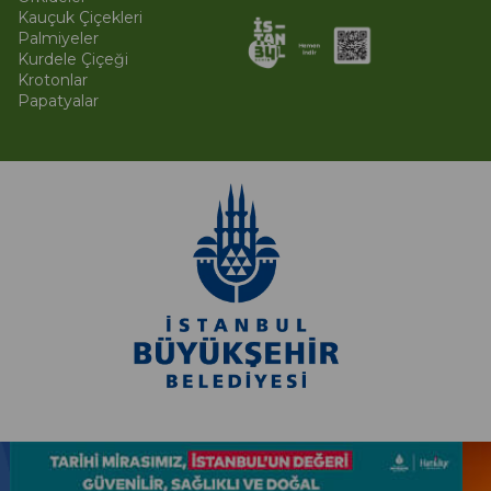
Kauçuk Çiçekleri
Palmiyeler
Kurdele Çiçeği
Krotonlar
Papatyalar