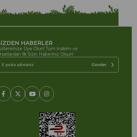
İZDEN HABERLER
ültenimize Üye Olun! Tüm İndirim ve
ırsatlardan İlk Sizin Haberiniz Olsun!
Gönder
2005-2022 Ticimax E Ticaret Yazılımları ve E Ticaret Paketleri /
cimax Bilişim Teknolojileri A.Ş. Her Hakkı Saklıdır.