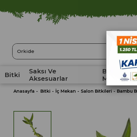
ARA
Saksı Ve
Bahçe
Bitki
Aksesuarlar
Malzemele
Anasayfa
Bitki
İç Mekan
Salon Bitkileri
Bambu Bu