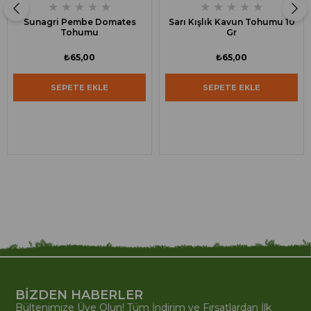
★
★
★
★
★
★
★
★
★
★
Sunagri Pembe Domates
Sarı Kışlık Kavun Tohumu 10
Tohumu
Gr
₺65,00
₺65,00
SEPETE EKLE
SEPETE EKLE
BİZDEN HABERLER
Bültenimize Üye Olun! Tüm İndirim ve Fırsatlardan İlk