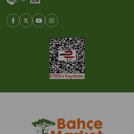
© 2005-2022 Ticimax E Ticaret Yazılımları ve E Ticaret Paketleri /
Ticimax Bilişim Teknolojileri A.Ş. Her Hakkı Saklıdır.