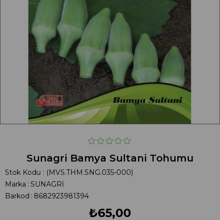
Sunagri Bamya Sultani Tohumu
Stok Kodu
(MVS.THM.SNG.035-000)
Marka
:
SUNAGRİ
Barkod
:
8682923981394
₺65,00