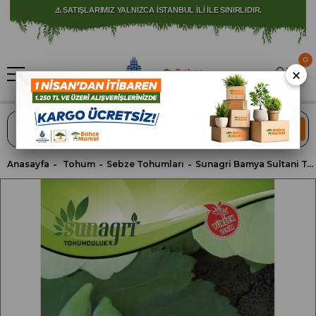
⚠️ SATIŞLARIMIZ YALNIZCA İSTANBUL İLİ İLE SINIRLIDIR.
0
×
ARA
Anasayfa
Tohum
Sebze Tohumları
Sunagri Bamya Sultani Tohumu