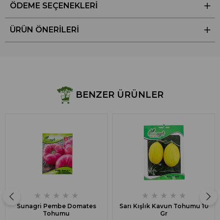
ÖDEME SEÇENEKLERI
ÜRÜN ÖNERILERI
BENZER ÜRÜNLER
★
★
★
★
★
★
★
★
★
★
Sunagri Pembe Domates
Sarı Kışlık Kavun Tohumu 10
Tohumu
Gr