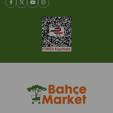
© 2005-2022 Ticimax E Ticaret Yazılımları ve E Ticaret Paketleri /
Ticimax Bilişim Teknolojileri A.Ş. Her Hakkı Saklıdır.