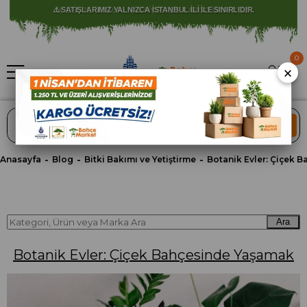
⚠️ SATIŞLARIMIZ YALNIZCA İSTANBUL İLİ İLE SINIRLIDIR.
0
×
ARA
Anasayfa
Blog
Bitki Bakımı ve Yetiştirme
Ara
Botanik Evler: Çiçek Bahçesinde Yaşamak