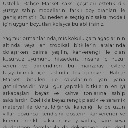
Üstelik, Bahçe Market saksı çeşitleri estetik dış
yüzeye sahip modellerini farklı boy oranları ile
genişletmiştir. Bu nedenle seçtiğiniz saksı modeli
için uygun boyutları kolayca bulabilirsiniz!
Yağmur ormanlarında, mis kokulu çam ağaçlarının
altında veya en tropikal bitkilerin aralarında
dolaşırken daima yeşilin, kahverengi ile olan
kusursuz uyumunu hissederiz. İnsana iç huzur
veren ve dinlendiren bu manzarayı evlere
taşıyabilmek için aslında tek gereken, Bahçe
Market bitkileri ile saksılarının yan yana
getirilmesidir. Yeşil, gür yapraklı bitkilerin en iyi
arkadaşları beyaz ve kahve tonlarına sahip
saksılardır. Özellikle beyaz rengi; plastik ve seramik
materyal ile donatıldığında kalıcılığı ile de uzun
yıllar boyunca kendisini gösterir. Kahverengi ve
kiremit renkli saksılar ise yuvarlak, kare veya
dikdörtgen formlarıyla da dekorasyon için ideal