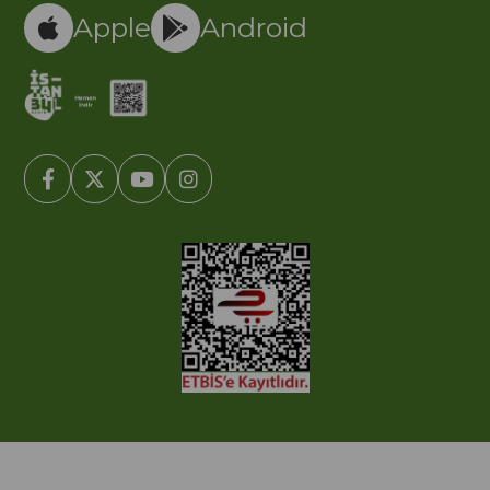
Apple
Android
© 2005-2022 Ticimax E Ticaret Yazılımları ve E Ticaret Paketleri /
Ticimax Bilişim Teknolojileri A.Ş. Her Hakkı Saklıdır.