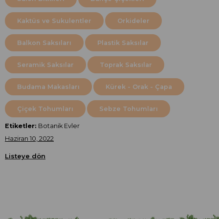
Kaktüs ve Sukulentler
Orkideler
Balkon Saksıları
Plastik Saksılar
Seramik Saksılar
Toprak Saksılar
Budama Makasları
Kürek - Orak - Çapa
Çiçek Tohumları
Sebze Tohumları
Etiketler:
Botanik Evler
Haziran 10, 2022
Listeye dön