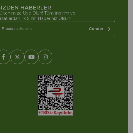
İZDEN HABERLER
ültenimize Üye Olun! Tüm İndirim ve
ırsatlardan İlk Sizin Haberiniz Olsun!
Gönder
2005-2022 Ticimax E Ticaret Yazılımları ve E Ticaret Paketleri /
cimax Bilişim Teknolojileri A.Ş. Her Hakkı Saklıdır.