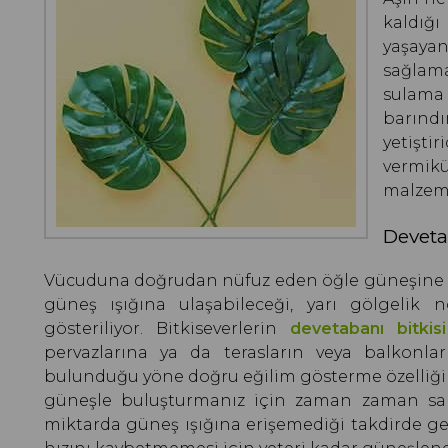
kaldığı
yaşay
sağlama
sulama
barındı
yetişti
vermik
malzeme
Devetab
Vücuduna doğrudan nüfuz eden öğle güneşine kar
güneş ışığına ulaşabileceği, yarı gölgelik
gösteriliyor. Bitkiseverlerin
devetabanı bitkisi
pervazlarına ya da terasların veya balkonlar
bulunduğu yöne doğru eğilim gösterme özelliği 
güneşle buluşturmanız için zaman zaman saks
miktarda güneş ışığına erişemediği takdirde ge