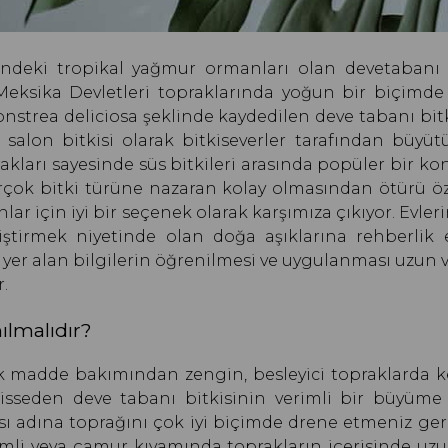
ndeki tropikal yağmur ormanları olan devetabanı b
sika Devletleri topraklarında yoğun bir biçimde y
onstrea deliciosa şeklinde kaydedilen deve tabanı bit
alon bitkisi olarak bitkiseverler tarafından büyüt
rakları sayesinde süs bitkileri arasında popüler bir 
rçok bitki türüne nazaran kolay olmasından ötürü öz
ar için iyi bir seçenek olarak karşımıza çıkıyor. Evler
etiştirmek niyetinde olan doğa aşıklarına rehberlik
 yer alan bilgilerin öğrenilmesi ve uygulanması uzun
.
ılmalıdır?
 madde bakımından zengin, besleyici topraklarda k
isseden deve tabanı bitkisinin verimli bir büyüme 
ı adına toprağını çok iyi biçimde drene etmeniz ger
emli veya çamur kıvamında toprakların içerisinde uz