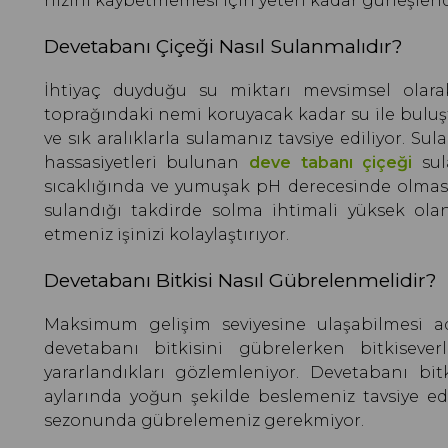
hızını kaybetmemesi için yeteri kadar güneşle
Devetabanı Çiçeği Nasıl Sulanmalıdır?
İhtiyaç duyduğu su miktarı mevsimsel olarak
toprağındaki nemi koruyacak kadar su ile buluş
ve sık aralıklarla sulamanız tavsiye ediliyor. Sul
hassasiyetleri bulunan
deve tabanı çiçeği
sul
sıcaklığında ve yumuşak pH derecesinde olması
sulandığı takdirde solma ihtimali yüksek ola
etmeniz işinizi kolaylaştırıyor.
Devetabanı Bitkisi Nasıl Gübrelenmelidir?
Maksimum gelişim seviyesine ulaşabilmesi ad
devetabanı bitkisini gübrelerken bitkisever
yararlandıkları gözlemleniyor. Devetabanı bi
aylarında yoğun şekilde beslemeniz tavsiye edi
sezonunda gübrelemeniz gerekmiyor.