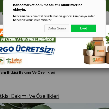
⚠️ SATIŞLARIMIZ YALNIZCA İSTANBUL İLİ İLE SINIRLIDIR.
bahcemarket.com masaüstü bildirimlerine
ekleyin.
bahcemarket.com özel fırsatlardan ve güncel kampanyalardan
haberiniz olsun ister misiniz?
Daha Sonra
Evet
Toprak Ve
Gübreler
To
ri
Torf
nı Bitkisi Bakımı Ve Özellikleri
kisi Bakımı Ve Özellikleri