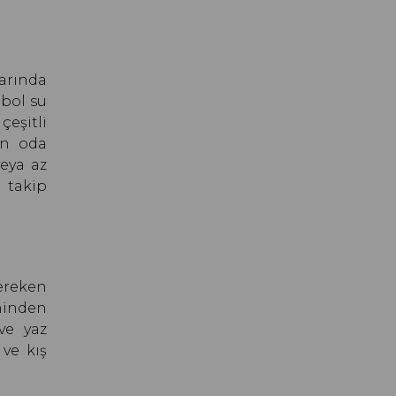
arında
 bol su
çeşitli
un oda
eya az
 takip
ereken
ninden
ve yaz
 ve kış