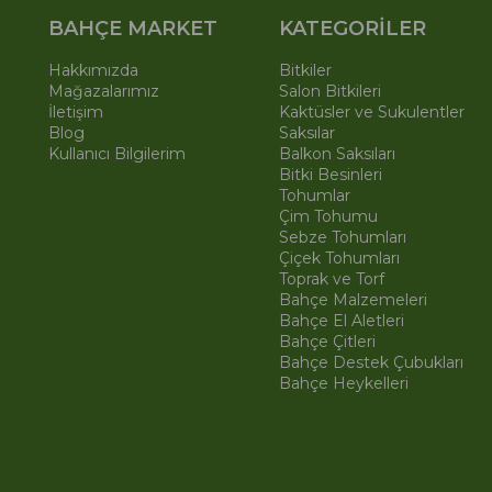
BAHÇE MARKET
KATEGORİLER
Hakkımızda
Bitkiler
Mağazalarımız
Salon Bitkileri
İletişim
Kaktüsler ve Sukulentler
Blog
Saksılar
Kullanıcı Bilgilerim
Balkon Saksıları
Bitki Besinleri
Tohumlar
Çim Tohumu
Sebze Tohumları
Çiçek Tohumları
Toprak ve Torf
Bahçe Malzemeleri
Bahçe El Aletleri
Bahçe Çitleri
Bahçe Destek Çubukları
Bahçe Heykelleri