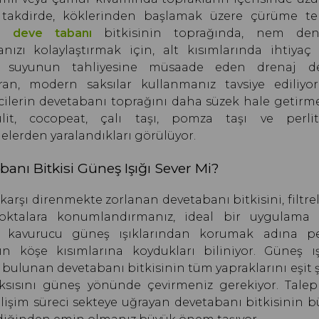
 takdirde, köklerinden başlamak üzere çürüme teh
an
deve tabanı
bitkisinin toprağında, nem den
nızı kolaylaştırmak için, alt kısımlarında ihtiyaç 
 suyunun tahliyesine müsaade eden drenaj del
ran, modern saksılar kullanmanız tavsiye ediliyor
ricilerin devetabanı toprağını daha süzek hale getirm
ülit, cocopeat, çalı taşı, pomza taşı ve perli
lerden yaralandıkları görülüyor.
anı Bitkisi Güneş Işığı Sever Mi?
şı direnmekte zorlanan devetabanı bitkisini, filtre
 noktalara konumlandırmanız, ideal bir uygulama 
kavurucu güneş ışıklarından korumak adına p
ın köşe kısımlarına koydukları biliniyor. Güneş ış
bulunan devetabanı bitkisinin tüm yapraklarını eşit 
ısını güneş yönünde çevirmeniz gerekiyor. Talep 
lişim süreci sekteye uğrayan devetabanı bitkisinin 