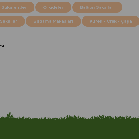
 Sukulentler
Orkideler
Balkon Saksıları
Saksılar
Budama Makasları
Kürek - Orak - Çapa
mı