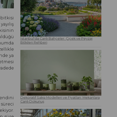
itkisi
ayılış
kisinin
üldüğü
İstanbul'da Canlı Bahçeler: Çiçek ve Peyzaj
konumda
Bitkileri Rehberi
ellikle
inde ya
 etmesi
 vadede
endini
Dekoratif Saksı Modelleri ve Fiyatları: Mekanlara
Canlı Dokunuş
süreci
ekiyor.
un süre