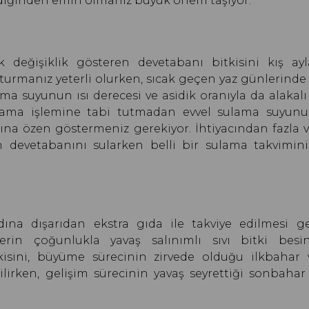
ndiğinden emin olmanız büyük önem taşıyor.
 değişiklik gösteren devetabanı bitkisini kış ayl
turmanız yeterli olurken, sıcak geçen yaz günlerinde
ama suyunun ısı derecesi ve asidik oranıyla da alakalı 
ama işlemine tabi tutmadan evvel sulama suyun
na özen göstermeniz gerekiyor. İhtiyacından fazla v
n devetabanını sularken belli bir sulama takvimini
ına dışarıdan ekstra gıda ile takviye edilmesi g
lerin çoğunlukla yavaş salınımlı sıvı bitki besi
tkisini, büyüme sürecinin zirvede olduğu ilkbahar 
lirken, gelişim sürecinin yavaş seyrettiği sonbahar