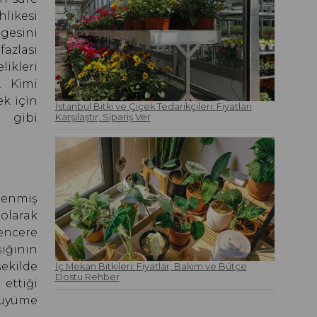
likesi
gesini
fazlası
ikleri
. Kimi
ek için
İstanbul Bitki ve Çiçek Tedarikçileri: Fiyatları
t gibi
Karşılaştır, Sipariş Ver
lenmiş
olarak
encere
ığının
şekilde
İç Mekan Bitkileri: Fiyatlar, Bakım ve Bütçe
Dostu Rehber
ettiği
büyüme