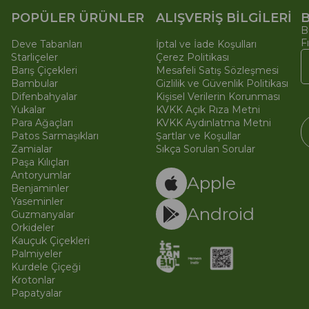
POPÜLER ÜRÜNLER
ALIŞVERİŞ BİLGİLERİ
B
B
F
Deve Tabanları
İptal ve İade Koşulları
Starliçeler
Çerez Politikası
Barış Çiçekleri
Mesafeli Satış Sözleşmesi
Bambular
Gizlilik ve Güvenlik Politikası
Difenbahyalar
Kişisel Verilerin Korunması
Yukalar
KVKK Açık Rıza Metni
Para Ağaçları
KVKK Aydınlatma Metni
Patos Sarmaşıkları
Şartlar ve Koşullar
Zamialar
Sıkça Sorulan Sorular
Paşa Kılıçları
© 
Ti
Antoryumlar
Apple
Benjaminler
Yaseminler
Android
Guzmanyalar
Orkideler
Kauçuk Çiçekleri
Palmiyeler
Kurdele Çiçeği
Krotonlar
Papatyalar