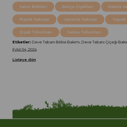
Salon Bitkileri
Bahçe Çiçekleri
Kaktüs ve
Plastik Saksılar
Seramik Saksılar
Toprak 
Çiçek Tohumları
Sebze Tohumları
Etiketler:
Deve Tabanı Bitkisi Bakımı, Deve Tabanı Çiçeği Bakı
Eylül 04, 2024
Listeye dön