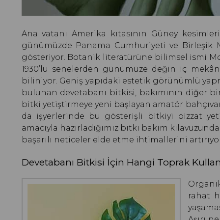
Ana vatanı Amerika kıtasının Güney kesimleri
günümüzde Panama Cumhuriyeti ve Birleşik Mek
gösteriyor. Botanik literatürüne bilimsel ismi M
1930’lu senelerden günümüze değin iç mekân s
biliniyor. Geniş yapıdaki estetik görünümlü yap
bulunan devetabanı bitkisi, bakımının diğer bi
bitki yetiştirmeye yeni başlayan amatör bahçıvanl
da işyerlerinde bu gösterişli bitkiyi bizzat y
amacıyla hazırladığımız bitki bakım kılavuzunda
başarılı neticeler elde etme ihtimallerini artırıyor
Devetabanı Bitkisi İçin Hangi Toprak Kullan
Organik
rahat h
yaşamas
Aşırı n