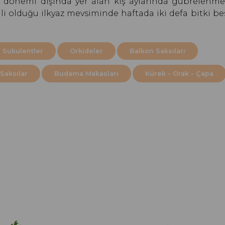
im dönemi dışında yer alan kış aylarında gübrelenme
i olduğu ilkyaz mevsiminde haftada iki defa bitki bes
 Sukulentler
Orkideler
Balkon Saksıları
Saksılar
Budama Makasları
Kürek - Orak - Çapa