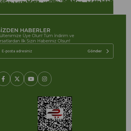
İZDEN HABERLER
ültenimize Üye Olun! Tüm İndirim ve
ırsatlardan İlk Sizin Haberiniz Olsun!
Gönder
2005-2022 Ticimax E Ticaret Yazılımları ve E Ticaret Paketleri /
cimax Bilişim Teknolojileri A.Ş. Her Hakkı Saklıdır.