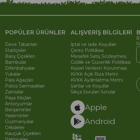
POPÜLER ÜRÜNLER
ALIŞVERİŞ BİLGİLERİ
B
B
F
Deve Tabanları
İptal ve İade Koşulları
Starliçeler
Çerez Politikası
Barış Çiçekleri
Mesafeli Satış Sözleşmesi
Bambular
Gizlilik ve Güvenlik Politikası
Difenbahyalar
Kişisel Verilerin Korunması
Yukalar
KVKK Açık Rıza Metni
Para Ağaçları
KVKK Aydınlatma Metni
Patos Sarmaşıkları
Şartlar ve Koşullar
Zamialar
Sıkça Sorulan Sorular
Paşa Kılıçları
© 
Ti
Antoryumlar
Apple
Benjaminler
Yaseminler
Android
Guzmanyalar
Orkideler
Kauçuk Çiçekleri
Palmiyeler