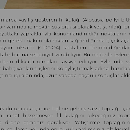
rda yayılış gösteren fil kulağı (Alocasia polly) bitk
 yanında iç mekân süs bitkisi olarak yetiştirildiği bil
uttaki yapraklarıyla konumlandırıldığı noktaların e
erinin gerekli bakım olanakları sağlandığında çiçek aça
lsiyum oksalat (CaC2O4) kristalleri barındırdığında
tahribatına sebebiyet verebiliyor. Bu nedenle evler
rlerin dikkatli olmaları tavsiye ediliyor. Evlerinde 
 bahçıvanların işlerini kolaylaştırmak adına hazırla
ştiriciliği alanında, uzun vadede başarılı sonuçlar el
slak durumdaki çamur haline gelmiş saksı toprağı içe
ni rahat hissetmeyen fil kulağını dikeceğiniz topra
e drene etmeniz gerekiyor. Yetiştirme toprağın
ni sağlama yolunda en büyük yardımcınız, alt kısıml