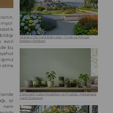
isinin,
iniyor.
stetik
bildiği
İstanbul'da Canlı Bahçeler: Çiçek ve Peyzaj
n evcil
Bitkileri Rehberi
inde bu
veyahut
dığımız
de etme
risinde
Dekoratif Saksı Modelleri ve Fiyatları: Mekanlara
Canlı Dokunuş
ğı, iyi
ın nem
arında