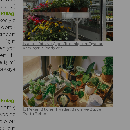
drenaj
l kulağı
esiyle
Toprak
sından
k için
İstanbul Bitki ve Çiçek Tedarikçileri: Fiyatları
eniyor.
Karşılaştır, Sipariş Ver
en fil
lişimi
aksıya
l kulağı
lenmiş
İç Mekan Bitkileri: Fiyatlar, Bakım ve Bütçe
Dostu Rehber
nyesine
tip bir
k için