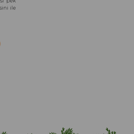
si pek
ini ile