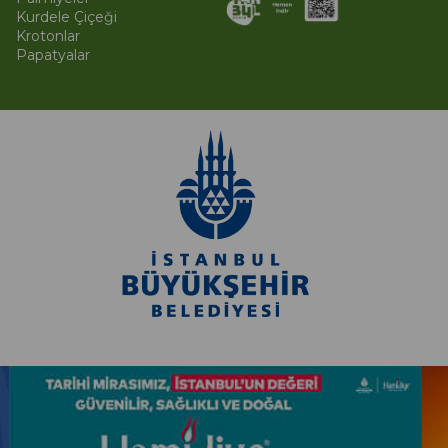
Kurdele Çiçeği
Krotonlar
Papatyalar