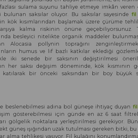
 fazlası sulama suyunu tahliye etmeye imkân veren 
ri bulunan saksılar oluyor. Bu saksılar sayesinde
fi
zin kök kısımlarından başlamak üzere çürüme tehlik
karşıya kalma riskinin önüne geçebiliyorsunuz. 
ında besleyici nitelikte organik maddeler bulunma
an Alocasia pollynin toprağını zenginleştirme
nların humus ve lif bazlı katkılar eklediği gözleml
kle iki senede bir saksının değiştirilmesi öneril
nın her saksı değişim döneminde, kök kısmının ge
 katılarak bir önceki saksından bir boy büyük s
nce beslenebilmesi adına bol güneşe ihtiyaç duyan
fi
şim gösterebilmesi için günde en az 6 saat filtre
arı gölgelik noktalara yerleştirilmesi gerekiyor. Bü
ekt güneş ışığından uzak tutulması gereken bitki, bu 
 alma tehlikesi yaşıyor. Fil kulağını konumlandırma