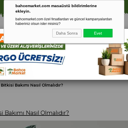
⚠️ SATIŞLARIMIZ YALNIZCA İSTANBUL İLİ İLE SINIRLIDIR.
bahcemarket.com masaüstü bildirimlerine
ekleyin.
bahcemarket.com özel fırsatlardan ve güncel kampanyalardan
haberiniz olsun ister misiniz?
Daha Sonra
Evet
Toprak Ve
Gübreler
To
ri
Torf
ı Bitkisi Bakımı Nasıl Olmalıdır?
isi Bakımı Nasıl Olmalıdır?