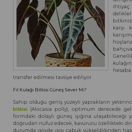
ihtiyaç
delikle
bitkini
karşı 
karışım
hoşlan
bahçıva
Genelli
kulağı
hesaba
transfer edilmesi tavsiye ediliyor.
Fil Kulağı Bitkisi Güneş Sever Mi?
Sahip olduğu geniş yüzeyli yaprakların yeteri
bitkisi
(Alocasia polly), optimum derecede geli
formdaki dolaylı güneş ışığına ulaşabileceği y
doğrudan nüfuz edecek, kavurucu özellikteki dir
durumda gövde ısısı çabuk yükseldiğinden hasar