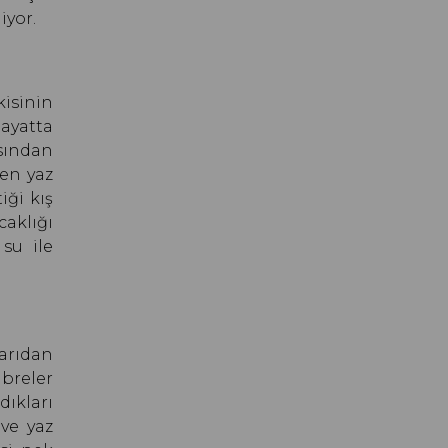
iyor.
isinin
hayatta
ısından
çen yaz
iği kış
aklığı
su ile
arıdan
übreler
dıkları
ve yaz