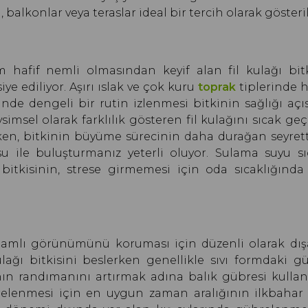
alkonlar veya teraslar ideal bir tercih olarak gösteril
m hafif nemli olmasından keyif alan fil kulağı bitk
 ediliyor. Aşırı ıslak ve çok kuru
toprak
tiplerinde 
nde dengeli bir rutin izlenmesi bitkinin sağlığı aç
imsel olarak farklılık gösteren fil kulağını sıcak ge
rken, bitkinin büyüme sürecinin daha durağan seyrett
ile buluşturmanız yeterli oluyor. Sulama suyu sıc
itkisinin, strese girmemesi için oda sıcaklığında 
işamlı görünümünü koruması için düzenli olarak dış
lağı bitkisini beslerken genellikle sıvı formdaki g
ğının randımanını artırmak adına balık gübresi kullan
relenmesi için en uygun zaman aralığının ilkbahar 