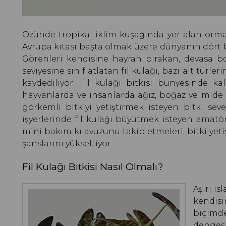
Özünde tropikal iklim kuşağında yer alan ormanla
Avrupa kıtası başta olmak üzere dünyanın dört bir
Görenleri kendisine hayran bırakan, devasa boy
seviyesine sınıf atlatan fil kulağı, bazı alt türl
kaydediliyor. Fil kulağı bitkisi bünyesinde ka
hayvanlarda ve insanlarda ağız, boğaz ve mide 
görkemli bitkiyi yetiştirmek isteyen bitki seve
işyerlerinde fil kulağı büyütmek isteyen amatör
mini bakım kılavuzunu takip etmeleri, bitki yeti
şanslarını yükseltiyor.
Fil Kulağı Bitkisi Nasıl Olmalı?
Aşırı ı
kendisi
biçimd
dengesi