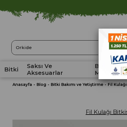
ARA
Saksı Ve
Bahçe
Bitki
Aksesuarlar
Malzemele
Anasayfa
Blog
Bitki Bakımı ve Yetiştirme
Fil Kulağ
Fil Kulağı Bitk