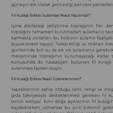
güneşin dik olarak gelmediği pencere pervazları, b
Fil Kulağı Bitkisi Sulaması Nasıl Yapılmalı?
İçine dikileceği yetiştirme toprağının her de
toprağını tamamen kurutmadan sulamanız tavsiye
kalmakta zorlanan bu bitkinin sulama faaliyeti
büyük önem taşıyor. Talep ettiği su miktarı mevs
günlerinde bol su ile sık sık sulamanız gereki
mevsiminde toprağının kurumayacağı kadar su 
konusunda da hassasiyeti bulunan fil kulağı b
sulanması faydalı oluyor.
Fil Kulağı Bitkisi Nasıl Gübrelenmeli?
Yapraklarının sahip olduğu canlı rengi ve iht
gıda takviyesiyle desteklenmesi gereken fil ku
tercih ediliyor. Kimi doğa aşıklarının fil kula
kaydedilirken, uzmanlar bu şirin bitkinin güb