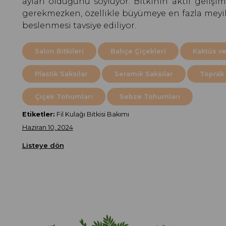
ayları olduğunu söylüyor. Bitkinin aktif geliş
gerekmezken, özellikle büyümeye en fazla meyill
beslenmesi tavsiye ediliyor.
Salon Bitkileri
Bahçe Çiçekleri
Kaktüs ve
Plastik Saksılar
Seramik Saksılar
Toprak 
Çiçek Tohumları
Sebze Tohumları
Etiketler:
Fil Kulağı Bitkisi Bakımı
Haziran 10, 2024
Listeye dön