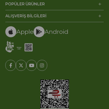
POPÜLER ÜRÜNLER
ALIŞVERİŞ BİLGİLERİ
Apple
Android
© 2005-2022 Ticimax E Ticaret Yazılımları ve E Ticaret Paketleri /
Ticimax Bilişim Teknolojileri A.Ş. Her Hakkı Saklıdır.