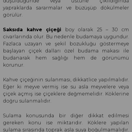
düşüldüğünde veya üstüne çıkıldığında
yapraklarda sararmalar ve büzüşüp dökülmeler
görülür.
Saksıda kahve çiçeği
boy olarak 25 – 30 cm
civarlarında olur. Bu nedenle budamaya uygundur.
Fazlaca uzayan ve şekil bozukluğu göstermeye
başlayan çiçek dalları özel budama makası ile
budanarak hem sağlığı hem de görünümü
korunur.
Kahve çiçeğinin sulanması, dikkatlice yapılmalıdır.
Eğer ki meyve vermiş ise su asla meyvelere veya
çiçek açmış ise çiçeklere değmemelidir. Köklerine
doğru sulanmalıdır.
Sulama konusunda bir diğer dikkat edilmesi
gereken konu ise miktarıdır. Köklere yapılan
sulama sırasında toprak asla suya boğulmamalıdır.