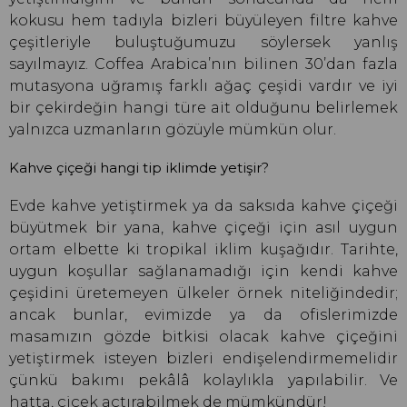
kokusu hem tadıyla bizleri büyüleyen filtre kahve
çeşitleriyle buluştuğumuzu söylersek yanlış
sayılmayız. Coffea Arabica’nın bilinen 30’dan fazla
mutasyona uğramış farklı ağaç çeşidi vardır ve iyi
bir çekirdeğin hangi türe ait olduğunu belirlemek
yalnızca uzmanların gözüyle mümkün olur.
Kahve çiçeği hangi tip iklimde yetişir?
Evde kahve yetiştirmek ya da saksıda kahve çiçeği
büyütmek bir yana, kahve çiçeği için asıl uygun
ortam elbette ki tropikal iklim kuşağıdır. Tarihte,
uygun koşullar sağlanamadığı için kendi kahve
çeşidini üretemeyen ülkeler örnek niteliğindedir;
ancak bunlar, evimizde ya da ofislerimizde
masamızın gözde bitkisi olacak kahve çiçeğini
yetiştirmek isteyen bizleri endişelendirmemelidir
çünkü bakımı pekâlâ kolaylıkla yapılabilir. Ve
hatta, çiçek açtırabilmek de mümkündür!