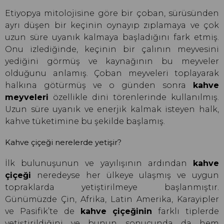
Etiyopya mitolojisine göre bir çoban, sürüsünden
ayrı düşen bir keçinin oynayıp zıplamaya ve çok
uzun süre uyanık kalmaya başladığını fark etmiş.
Onu izlediğinde, keçinin bir çalının meyvesini
yediğini görmüş ve kaynağının bu meyveler
olduğunu anlamış. Çoban meyveleri toplayarak
halkına götürmüş ve o günden sonra
kahve
meyveleri
özellikle dini törenlerinde kullanılmış.
Uzun süre uyanık ve enerjik kalmak isteyen halk,
kahve tüketimine bu şekilde başlamış.
Kahve çiçeği nerelerde yetişir?
İlk bulunuşunun ve yayılışının ardından
kahve
çiçeği
neredeyse her ülkeye ulaşmış ve uygun
topraklarda yetiştirilmeye başlanmıştır.
Günümüzde Çin, Afrika, Latin Amerika, Karayipler
ve Pasifik’te de
kahve çiçeğinin
farklı tiplerde
yetiştirildiğini ve bunun sonucunda da hem