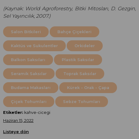
(Kaynak: World Agroforestry, Bitki Mitosları, D. Gezgin,
Sel Yayıncılık, 2007.)
Salon Bitkileri
Bahçe Çiçekleri
Kaktüs ve Sukulentler
Orkideler
Balkon Saksıları
Plastik Saksılar
Seramik Saksılar
Toprak Saksılar
Budama Makasları
Kürek - Orak - Çapa
Çiçek Tohumları
Sebze Tohumları
Etiketler:
kahve-cicegi
Haziran 15, 2022
Listeye dön