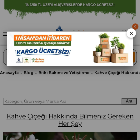
🚀 1250 TL ÜZERİ ALIŞVERİŞLERDE KARGO ÜCRETSİZ!
0
×
ARA
Anasayfa
Blog
Bitki Bakımı ve Yetiştirme
Ara
Kahve Çiçeği Hakkında Bilmeniz Gereken
Her Şey