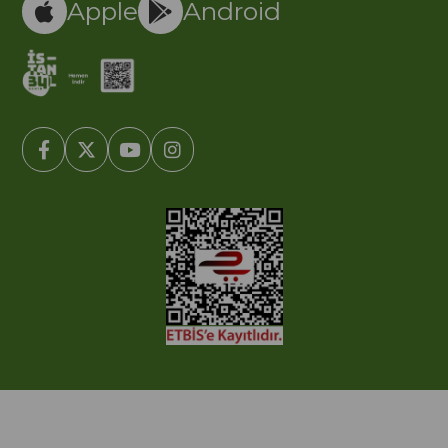
Apple
Android
© 2005-2022 Ticimax E Ticaret Yazılımları ve E Ticaret Paketleri /
Ticimax Bilişim Teknolojileri A.Ş. Her Hakkı Saklıdır.