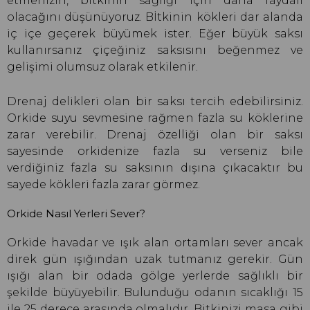
etmenizin, bitkinin sağlığı için daha faydalı
olacağını düşünüyoruz. Bİtkinin kökleri dar alanda
iç içe geçerek büyümek ister. Eğer büyük saksı
kullanırsanız çiçeğiniz saksısını beğenmez ve
gelişimi olumsuz olarak etkilenir.
Drenaj delikleri olan bir saksı tercih edebilirsiniz.
Orkide suyu sevmesine rağmen fazla su köklerine
zarar verebilir. Drenaj özelliği olan bir saksı
sayesinde orkidenize fazla su verseniz bile
verdiğiniz fazla su saksının dışına çıkacaktır bu
sayede kökleri fazla zarar görmez.
Orkide Nasıl Yerleri Sever?
Orkide havadar ve ışık alan ortamları sever ancak
direk gün ışığından uzak tutmanız gerekir. Gün
ışığı alan bir odada gölge yerlerde sağlıklı bir
şekilde büyüyebilir. Bulunduğu odanın sıcaklığı 15
ile 25 derece arasında olmalıdır. Bitkinizi masa gibi