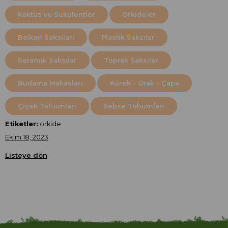
Kaktüs ve Sukulentler
Orkideler
Balkon Saksıları
Plastik Saksılar
Seramik Saksılar
Toprak Saksılar
Budama Makasları
Kürek - Orak - Çapa
Çiçek Tohumları
Sebze Tohumları
Etiketler:
orkide
Ekim 18, 2023
Listeye dön