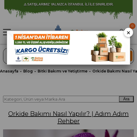
⚠️ SATIŞLARIMIZ YALNIZCA İSTANBUL İLİ İLE SINIRLIDIR.
0
×
ARA
Anasayfa
Blog
Bitki Bakımı ve Yetiştirme
Ara
Orkide Bakımı Nasıl Yapılır? | Adım Adım
Rehber