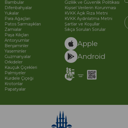
Bambular
Gizlilik ve Güvenlik Politikası
Difenbahyalar
Kişisel Verilerin Korunması
Yukalar
KVKK Açık Rıza Metni
Para Ağaçları
KVKK Aydınlatma Metni
Patos Sarmaşıkları
Şartlar ve Koşullar
Zamialar
Sıkça Sorulan Sorular
Paşa Kılıçları
© 
Ti
Antoryumlar
Apple
Benjaminler
Yaseminler
Android
Guzmanyalar
Orkideler
Kauçuk Çiçekleri
Palmiyeler
Kurdele Çiçeği
Krotonlar
Papatyalar