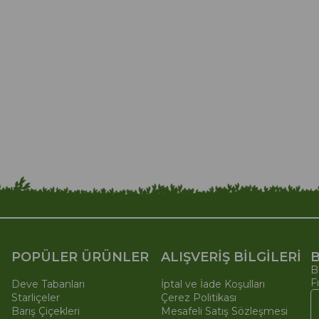
POPÜLER ÜRÜNLER
ALIŞVERİŞ BİLGİLERİ
B
B
F
Deve Tabanları
İptal ve İade Koşulları
Starliçeler
Çerez Politikası
Barış Çiçekleri
Mesafeli Satış Sözleşmesi