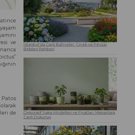
Latince
 yaşam
aşamını
esi ve
İstanbul'da Canlı Bahçeler: Çiçek ve Peyzaj
unanca
Bitkileri Rehberi
ictus’’
ığının
 Patos
olarak
leri de
Dekoratif Saksı Modelleri ve Fiyatları: Mekanlara
Canlı Dokunuş