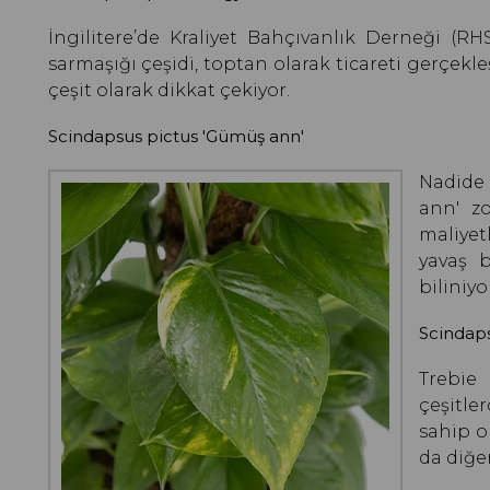
İngilitere’de Kraliyet Bahçıvanlık Derneği (R
sarmaşığı çeşidi, toptan olarak ticareti gerçekl
çeşit olarak dikkat çekiyor.
Scindapsus pictus 'Gümüş ann'
Nadide
ann' z
maliyet
yavaş b
biliniyo
Scindaps
Trebie
çeşitle
sahip o
da diğer