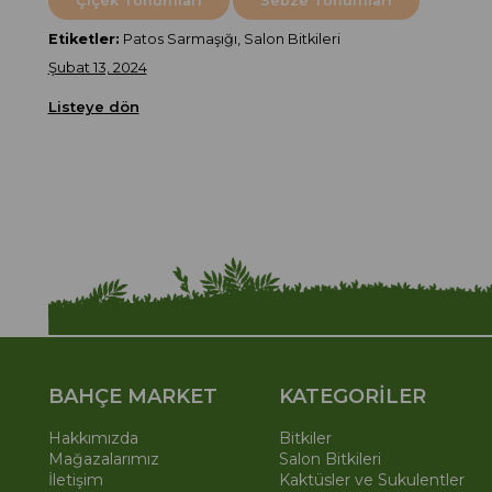
Çiçek Tohumları
Sebze Tohumları
Etiketler:
Patos Sarmaşığı, Salon Bitkileri
Şubat 13, 2024
Listeye dön
BAHÇE MARKET
KATEGORİLER
Hakkımızda
Bitkiler
Mağazalarımız
Salon Bitkileri
İletişim
Kaktüsler ve Sukulentler