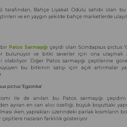
HS) tarafından, Bahçe Liyakat Ödülü sahibi olan bu
eştirilen ve en yaygın şekilde bahçe marketlerde ulaşı
 bir
Patos Sarmaşığı
çeşidi olan Scindapsus pictus 
or bulunuyor ve bitki severler için ona ulaşmak 
li olabiliyor. Diğer Patos sarmaşığı çeşitlerine gö
üyüyen bu bitkinin satışı için açık artırmalar yap
r.
us pictus 'Egzotika'
 ismi ile de anılan bu Patos sarmaşığı çeşidini
rden ayıran en can alıcı özelliği, büyük boyuttaki yap
lması iken, yaprakları üzerindeki parlak kısımların bo
 çeşitlere nazaran farklılık gösteriyor.