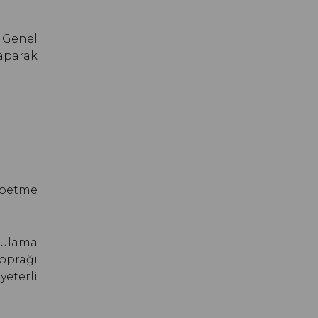
 Genel
yaparak
ybetme
sulama
oprağı
yeterli