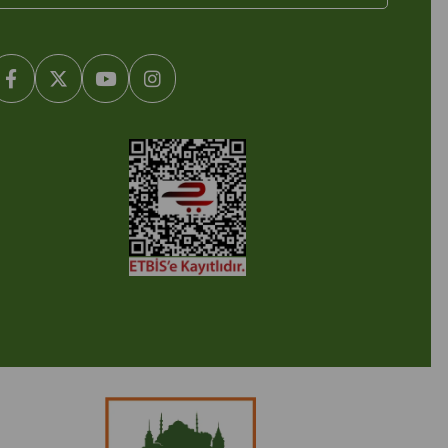
2005-2022 Ticimax E Ticaret Yazılımları ve E Ticaret Paketleri /
cimax Bilişim Teknolojileri A.Ş. Her Hakkı Saklıdır.