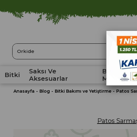
ARA
Saksı Ve
Bahçe
Bitki
Aksesuarlar
Malzemele
Anasayfa
Blog
Bitki Bakımı ve Yetiştirme
Patos Sa
Patos Sarmaş