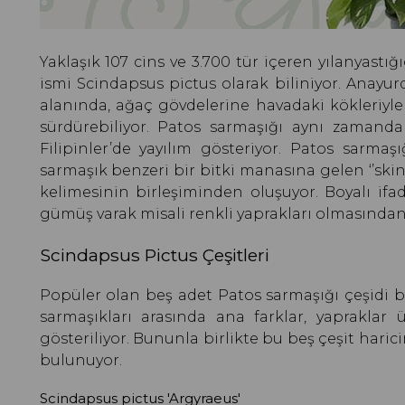
Yaklaşık 107 cins ve 3.700 tür içeren yılanyastı
ismi Scindapsus pictus olarak biliniyor. Anayu
alanında, ağaç gövdelerine havadaki kökleriyle
sürdürebiliyor. Patos sarmaşığı aynı zamanda
Filipinler’de yayılım gösteriyor. Patos sarmaş
sarmaşık benzeri bir bitki manasına gelen ‘’skin
kelimesinin birleşiminden oluşuyor. Boyalı ifa
gümüş varak misali renkli yaprakları olmasından i
Scindapsus Pictus Çeşitleri
Popüler olan beş adet Patos sarmaşığı çeşidi
sarmaşıkları arasında ana farklar, yapraklar 
gösteriliyor. Bununla birlikte bu beş çeşit harici
bulunuyor.
Scindapsus pictus 'Argyraeus'