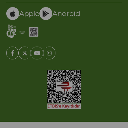
Apple
Android
© 2005-2022 Ticimax E Ticaret Yazılımları ve E Ticaret Paketleri /
Ticimax Bilişim Teknolojileri A.Ş. Her Hakkı Saklıdır.