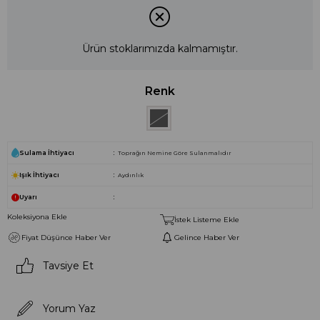
Ürün stoklarımızda kalmamıştır.
Renk
Sulama İhtiyacı
Toprağın Nemine Göre Sulanmalıdır
Işık İhtiyacı
Aydınlık
Uyarı
Koleksiyona Ekle
İstek Listeme Ekle
Fiyat Düşünce Haber Ver
Gelince Haber Ver
Tavsiye Et
Yorum Yaz