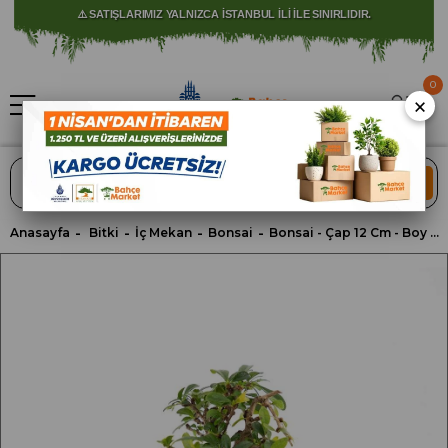
⚠️ SATIŞLARIMIZ YALNIZCA İSTANBUL İLİ İLE SINIRLIDIR.
0
×
ARA
Anasayfa
Bitki
İç Mekan
Bonsai
Bonsai - Çap 12 Cm - Boy 10-20 Cm Yeşil