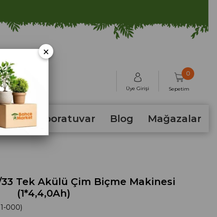
×
0
Üye Girişi
Sepetim
hum
Laboratuvar
Blog
Mağazalar
/33 Tek Akülü Çim Biçme Makinesi
(1*4,4,0Ah)
1-000)