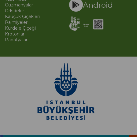
Android
Guzmanyalar
Orkideler
Kauçuk Çiçekleri
Palmiyeler
Kurdele Çiçeği
Krotonlar
Papatyalar