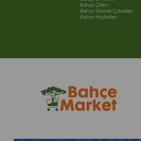
Bahçe Çitleri
Bahçe Destek Çubukları
Bahçe Heykelleri