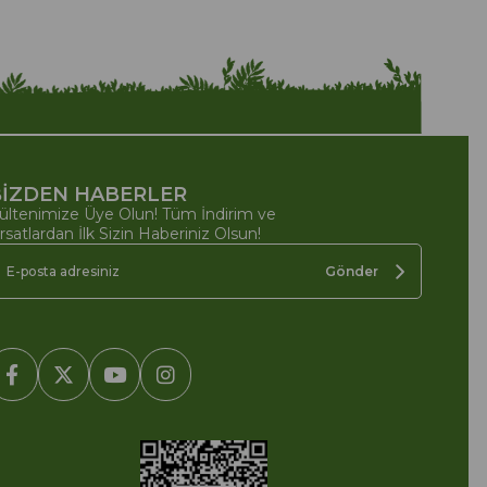
İZDEN HABERLER
ültenimize Üye Olun! Tüm İndirim ve
ırsatlardan İlk Sizin Haberiniz Olsun!
Gönder
2005-2022 Ticimax E Ticaret Yazılımları ve E Ticaret Paketleri /
cimax Bilişim Teknolojileri A.Ş. Her Hakkı Saklıdır.