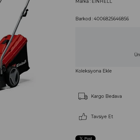
Marka
:
EİNHELL
Barkod
:
4006825646856
Ür
Koleksiyona Ekle
Kargo Bedava
Tavsiye Et