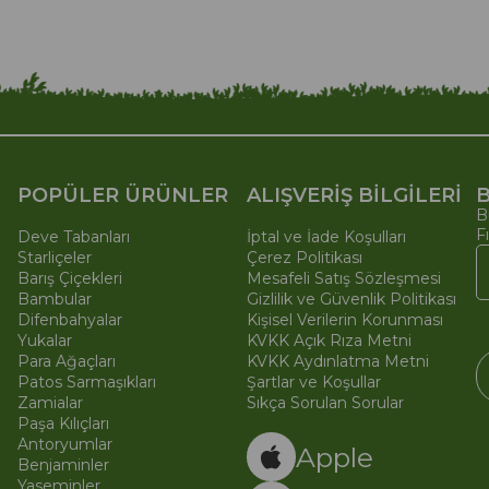
POPÜLER ÜRÜNLER
ALIŞVERİŞ BİLGİLERİ
B
B
F
Deve Tabanları
İptal ve İade Koşulları
Starliçeler
Çerez Politikası
Barış Çiçekleri
Mesafeli Satış Sözleşmesi
Bambular
Gizlilik ve Güvenlik Politikası
Difenbahyalar
Kişisel Verilerin Korunması
Yukalar
KVKK Açık Rıza Metni
Para Ağaçları
KVKK Aydınlatma Metni
Patos Sarmaşıkları
Şartlar ve Koşullar
Zamialar
Sıkça Sorulan Sorular
Paşa Kılıçları
© 
Ti
Antoryumlar
Apple
Benjaminler
Yaseminler