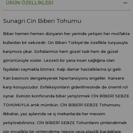
ÜRÜN ÖZELLIKLERI
Sunagri Cin Biberi Tohumu
Biber hemen hemen dünyanın her yerinde yetişen her mutfakta
kullanılan bir sebzedir. Cin Biberi Türkiye'de özellikle turşusuyla
karşımıza çıkar. Sofralarımızı hem güzel tadı hem de güzel
görüntüsüyle süsler. Lezzeti bir yana insan sağlığına olan
faydaları saymakla bitmez. Kalp damar hastalıklarına iyi gelir.
Kan basıncını dengeleyerek hipertansiyonu engeller. Kansere
karşı koruyucudur. Enfeksiyonların giderilmesinde de önemli rol
oynar. Evinizin konforunda biber yetiştirmek CİN BİBERİ SEBZE
TOHUMUYLA artık mümkün. CİN BİBERİ SEBZE Tohumunu
ilkbahar, yaz aylarında ve iç mekanlarda her mevsim
yetiştirebilirsiniz. CİN BİBERİ SEBZE Tohumlarını çimlendirmek
için öncelikle bir çimlendirme tepsisi veya plastik bardaklara