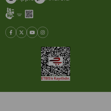
© 2005-2022 Ticimax E Ticaret Yazılımları ve E Ticaret Paketleri /
Ticimax Bilişim Teknolojileri A.Ş. Her Hakkı Saklıdır.