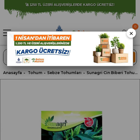
⚠️ SATIŞLARIMIZ YALNIZCA İSTANBUL İLİ İLE SINIRLIDIR.
🚀 1250 TL ÜZERİ ALIŞVERİŞLERDE KARGO ÜCRETSİZ!
0
×
ARA
Anasayfa
Tohum
Sebze Tohumları
Sunagri Cin Biberi Tohumu