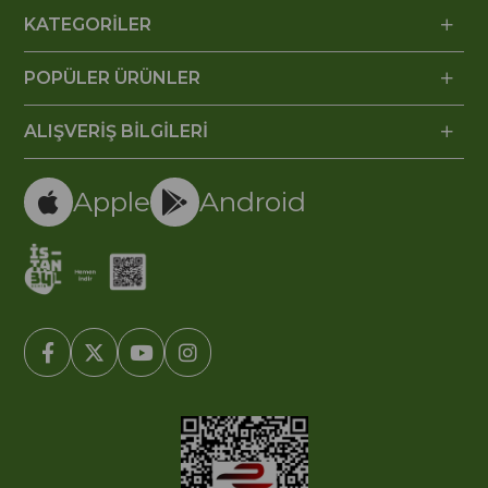
KATEGORİLER
POPÜLER ÜRÜNLER
ALIŞVERİŞ BİLGİLERİ
Apple
Android
© 2005-2022 Ticimax E Ticaret Yazılımları ve E Ticaret Paketleri /
Ticimax Bilişim Teknolojileri A.Ş. Her Hakkı Saklıdır.