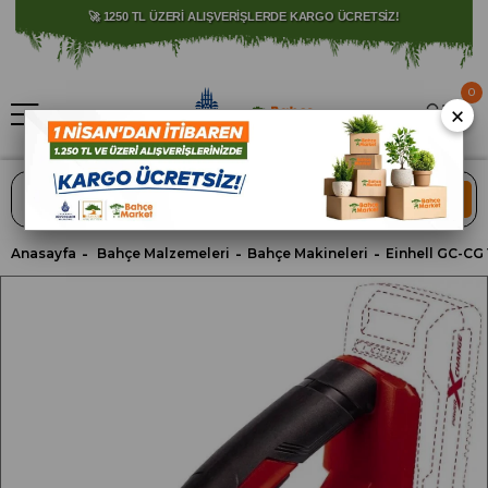
⚠️ SATIŞLARIMIZ YALNIZCA İSTANBUL İLİ İLE SINIRLIDIR.
🚀 1250 TL ÜZERİ ALIŞVERİŞLERDE KARGO ÜCRETSİZ!
0
×
ARA
Anasayfa
Bahçe Malzemeleri
Bahçe Makineleri