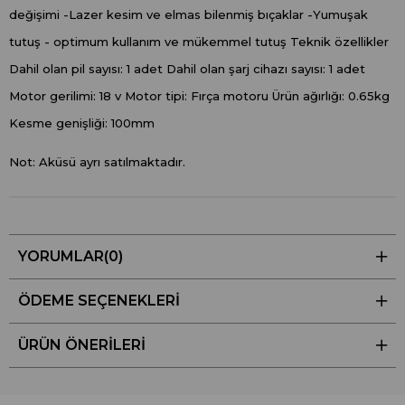
değişimi -Lazer kesim ve elmas bilenmiş bıçaklar -Yumuşak
tutuş - optimum kullanım ve mükemmel tutuş Teknik özellikler
Dahil olan pil sayısı: 1 adet Dahil olan şarj cihazı sayısı: 1 adet
Motor gerilimi: 18 v Motor tipi: Fırça motoru Ürün ağırlığı: 0.65kg
Kesme genişliği: 100mm
Not: Aküsü ayrı satılmaktadır.
YORUMLAR
(0)
ÖDEME SEÇENEKLERI
ÜRÜN ÖNERILERI