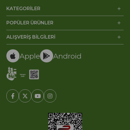
KATEGORİLER
POPÜLER ÜRÜNLER
ALIŞVERİŞ BİLGİLERİ
Apple
Android
© 2005-2022 Ticimax E Ticaret Yazılımları ve E Ticaret Paketleri /
Ticimax Bilişim Teknolojileri A.Ş. Her Hakkı Saklıdır.