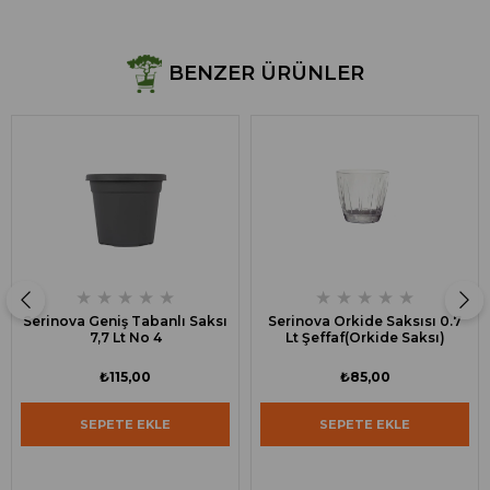
BENZER ÜRÜNLER
★
★
★
★
★
★
★
★
★
★
Serinova Geniş Tabanlı Saksı
Serinova Orkide Saksısı 0.7
7,7 Lt No 4
Lt Şeffaf(Orkide Saksı)
₺115,00
₺85,00
SEPETE EKLE
SEPETE EKLE