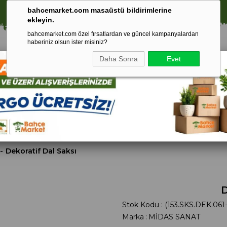
🚀 1250 TL ÜZERİ ALIŞVERİŞLERDE KARGO ÜCRETSİZ!
bahcemarket.com masaüstü bildirimlerine
ekleyin.
bahcemarket.com özel fırsatlardan ve güncel kampanyalardan
haberiniz olsun ister misiniz?
Daha Sonra
Evet
Toprak Ve
Gübreler
To
ri
Torf
Dekoratif Dal Saksı
D
Stok Kodu
(153.SKS.DEK.061
Marka
:
MİDAS SANAT