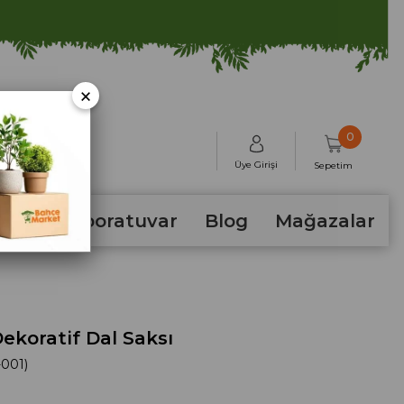
×
0
Üye Girişi
Sepetim
hum
Laboratuvar
Blog
Mağazalar
ekoratif Dal Saksı
-001)