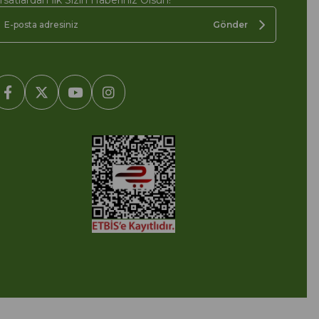
ırsatlardan İlk Sizin Haberiniz Olsun!
Gönder
2005-2022 Ticimax E Ticaret Yazılımları ve E Ticaret Paketleri /
cimax Bilişim Teknolojileri A.Ş. Her Hakkı Saklıdır.