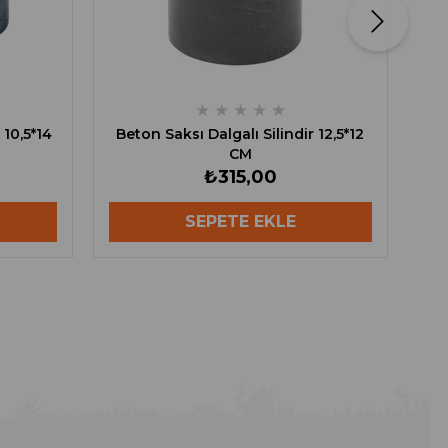
★
★
★
★
★
 10,5*14
Beton Saksı Dalgalı Silindir 12,5*12
CM
₺315,00
SEPETE EKLE