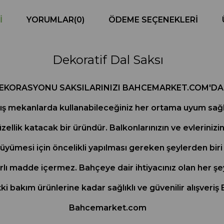
I
YORUMLAR
(0)
ÖDEME SEÇENEKLERI
Dekoratif Dal Saksı
EKORASYONU SAKSILARINIZI BAHCEMARKET.COM'DAN 
ış mekanlarda kullanabileceğiniz her ortama uyum sağlaya
zellik katacak bir üründür. Balkonlarınızın ve evleriniz
ı büyümesi için öncelikli yapılması gereken şeylerden bir
rarlı madde içermez. Bahçeye dair ihtiyacınız olan her şe
tki bakım ürünlerine kadar sağlıklı ve güvenilir alışveri
Bahcemarket.com