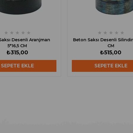
★
★
★
★
★
★
★
★
★
★
sı Desenli Aranjman
Beton Saksı Desenli Silindir
5*16,5 CM
CM
₺315,00
₺515,00
SEPETE EKLE
SEPETE EKLE