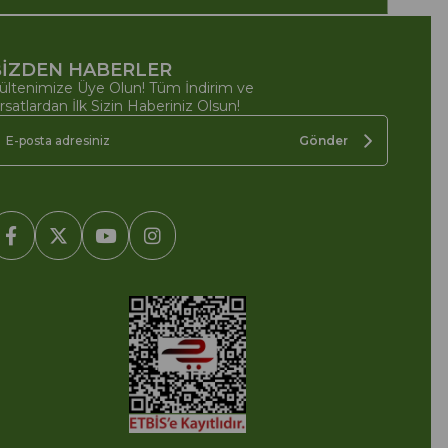
İZDEN HABERLER
ültenimize Üye Olun! Tüm İndirim ve
ırsatlardan İlk Sizin Haberiniz Olsun!
Gönder
2005-2022 Ticimax E Ticaret Yazılımları ve E Ticaret Paketleri /
cimax Bilişim Teknolojileri A.Ş. Her Hakkı Saklıdır.