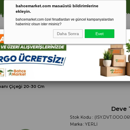
⚠️ SATIŞLARIMIZ YALNIZCA İSTANBUL İLİ İLE SINIRLIDIR.
🚀 1250 TL ÜZERİ ALIŞVERİŞLERDE KARGO ÜCRETSİZ!
bahcemarket.com masaüstü bildirimlerine
ekleyin.
bahcemarket.com özel fırsatlardan ve güncel kampanyalardan
haberiniz olsun ister misiniz?
Daha Sonra
Evet
Toprak Ve
Gübreler
To
ri
Torf
anı Çiçeği 20-30 Cm
Deve 
Stok Kodu
(ISY.DVT.OOO.06
Marka
:
YERLİ