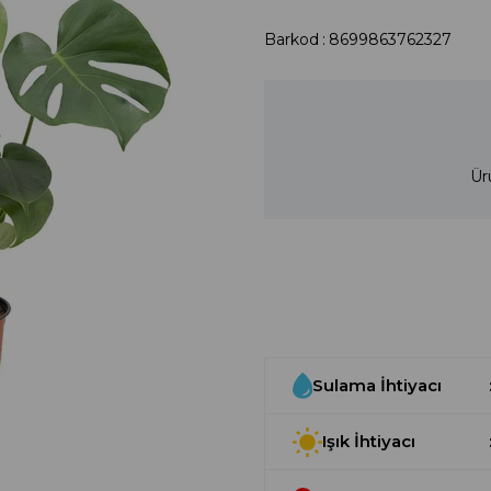
Barkod
:
8699863762327
Ür
Sulama İhtiyacı
Işık İhtiyacı