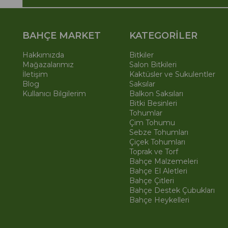
BAHÇE MARKET
KATEGORİLER
Hakkımızda
Bitkiler
Mağazalarımız
Salon Bitkileri
İletişim
Kaktüsler ve Sukulentler
Blog
Saksılar
Kullanıcı Bilgilerim
Balkon Saksıları
Bitki Besinleri
Tohumlar
Çim Tohumu
Sebze Tohumları
Çiçek Tohumları
Toprak ve Torf
Bahçe Malzemeleri
Bahçe El Aletleri
Bahçe Çitleri
Bahçe Destek Çubukları
Bahçe Heykelleri