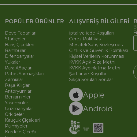
POPÜLER ÜRÜNLER
ALIŞVERİŞ BİLGİLERİ
B
B
F
Deve Tabanları
İptal ve İade Koşulları
Starliçeler
Çerez Politikası
Barış Çiçekleri
Mesafeli Satış Sözleşmesi
Bambular
Gizlilik ve Güvenlik Politikası
Difenbahyalar
Kişisel Verilerin Korunması
Yukalar
KVKK Açık Rıza Metni
Para Ağaçları
KVKK Aydınlatma Metni
Patos Sarmaşıkları
Şartlar ve Koşullar
Zamialar
Sıkça Sorulan Sorular
Paşa Kılıçları
© 
Ti
Antoryumlar
Apple
Benjaminler
Yaseminler
Android
Guzmanyalar
Orkideler
Kauçuk Çiçekleri
Palmiyeler
Kurdele Çiçeği