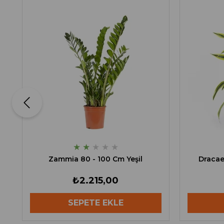
★
★
★
★
★
Zammia 80 - 100 Cm Yeşil
Dracae
₺2.215,00
SEPETE EKLE