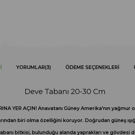
I
YORUMLAR
(3)
ÖDEME SEÇENEKLERI
Deve Tabanı 20-30 Cm
 YER AÇIN! Anavatanı Güney Amerika'nın yağmur orman
ından biri olma özelliğini koruyor. Doğrudan güneş ışığı
 tabanı bitkisi, bulunduğu alanda yaprakları ve gövde