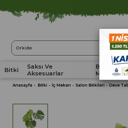
ARA
Saksı Ve
Bahçe
Bitki
Aksesuarlar
Malzemele
Anasayfa
Bitki
İç Mekan
Salon Bitkileri
Deve Tab