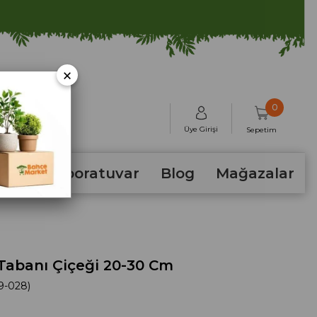
×
0
Üye Girişi
Sepetim
hum
Laboratuvar
Blog
Mağazalar
Tabanı Çiçeği 20-30 Cm
9-028)