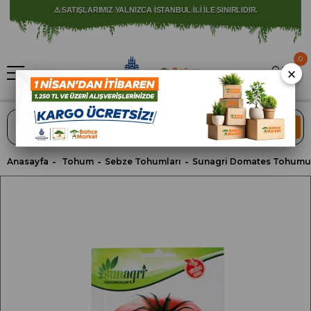
⚠️ SATIŞLARIMIZ YALNIZCA İSTANBUL İLİ İLE SINIRLIDIR.
0
×
ARA
Anasayfa
Tohum
Sebze Tohumları
Sunagri Domates Tohumu