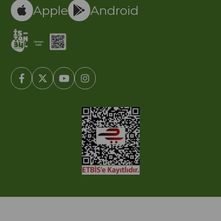
Apple
Android
© 2005-2022 Ticimax E Ticaret Yazılımları ve E Ticaret Paketleri /
Ticimax Bilişim Teknolojileri A.Ş. Her Hakkı Saklıdır.