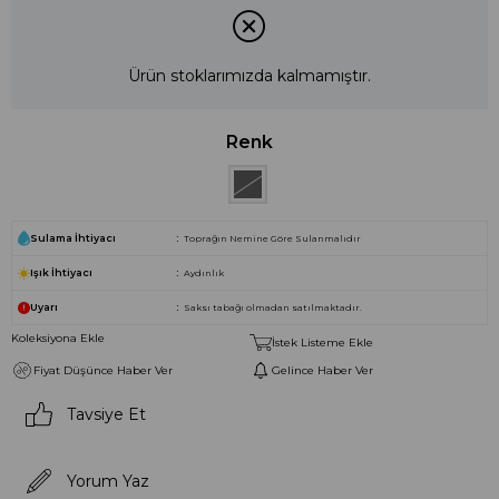
Ürün stoklarımızda kalmamıştır.
Renk
Sulama İhtiyacı
Toprağın Nemine Göre Sulanmalıdır
Işık İhtiyacı
Aydınlık
Uyarı
Saksı tabağı olmadan satılmaktadır.
Koleksiyona Ekle
İstek Listeme Ekle
Fiyat Düşünce Haber Ver
Gelince Haber Ver
Tavsiye Et
Yorum Yaz