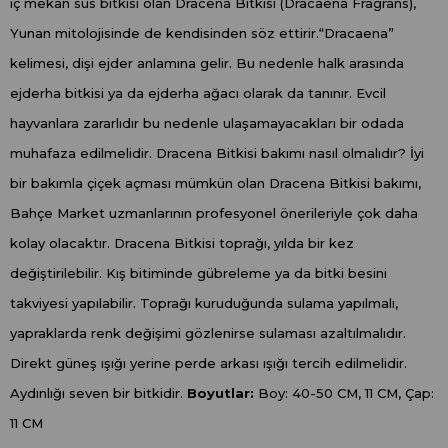
iç mekan süs bitkisi olan Dracena Bitkisi (Dracaena Fragrans),
Yunan mitolojisinde de kendisinden söz ettirir.“Dracaena”
kelimesi, dişi ejder anlamına gelir. Bu nedenle halk arasında
ejderha bitkisi ya da ejderha ağacı olarak da tanınır. Evcil
hayvanlara zararlıdır bu nedenle ulaşamayacakları bir odada
muhafaza edilmelidir. Dracena Bitkisi bakımı nasıl olmalıdır? İyi
bir bakımla çiçek açması mümkün olan Dracena Bitkisi bakımı,
Bahçe Market uzmanlarının profesyonel önerileriyle çok daha
kolay olacaktır. Dracena Bitkisi toprağı, yılda bir kez
değiştirilebilir. Kış bitiminde gübreleme ya da bitki besini
takviyesi yapılabilir. Toprağı kuruduğunda sulama yapılmalı,
yapraklarda renk değişimi gözlenirse sulaması azaltılmalıdır.
Direkt güneş ışığı yerine perde arkası ışığı tercih edilmelidir.
Aydınlığı seven bir bitkidir.
Boyutlar:
Boy: 40-50 CM, 11 CM, Çap:
11 CM