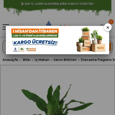
⚠️ SATIŞLARIMIZ YALNIZCA İSTANBUL İLİ İLE SINIRLIDIR.
🚀 1250 TL ÜZERİ ALIŞVERİŞLERDE KARGO ÜCRETSİZ!
0
×
ARA
Anasayfa
Bitki
İç Mekan
Salon Bitkileri