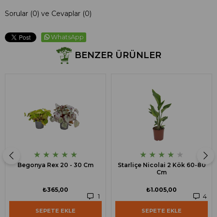
Sorular (0) ve Cevaplar (0)
WhatsApp
BENZER ÜRÜNLER
★
★
★
★
★
★
★
★
★
★
Begonya Rex 20 - 30 Cm
Starliçe Nicolai 2 Kök 60-80
Cm
₺365,00
₺1.005,00
1
4
SEPETE EKLE
SEPETE EKLE