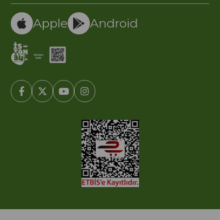
Apple
Android
© 2005-2022 Ticimax E Ticaret Yazılımları ve E Ticaret Paketleri /
Ticimax Bilişim Teknolojileri A.Ş. Her Hakkı Saklıdır.