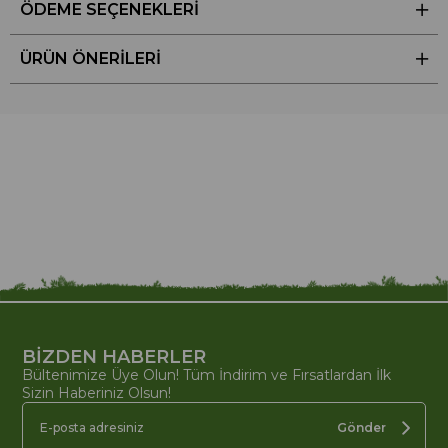
ÖDEME SEÇENEKLERI
ÜRÜN ÖNERILERI
BİZDEN HABERLER
Bültenimize Üye Olun! Tüm İndirim ve Fırsatlardan İlk
Sizin Haberiniz Olsun!
Gönder