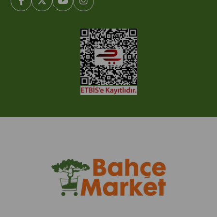
© 2005-2022 Ticimax E Ticaret Yazılımları ve E Ticaret Paketleri /
Ticimax Bilişim Teknolojileri A.Ş. Her Hakkı Saklıdır.