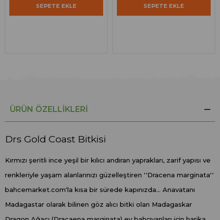
SEPETE EKLE
SEPETE EKLE
ÜRÜN ÖZELLIKLERI
Drs Gold Coast Bitkisi
Kırmızı şeritli ince yeşil bir kılıcı andıran yaprakları, zarif yapısı ve
renkleriyle yaşam alanlarınızı güzelleştiren ''Dracena marginata''
bahcemarket.com'la kısa bir sürede kapınızda... Anavatanı
Madagastar olarak bilinen göz alıcı bitki olan Madagaskar
Dragon Ağacı (Dracaena marginata) ev bahçıvanları için harika