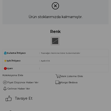
Ürün stoklarımızda kalmamıştır.
Renk
Sulama İhtiyacı
Toprağın Nemine Göre Sulanmalıdır
Işık İhtiyacı
Aydınlık
Uyarı
Koleksiyona Ekle
İstek Listeme Ekle
Fiyat Düşünce Haber Ver
Kargo Bedava
Gelince Haber Ver
Tavsiye Et