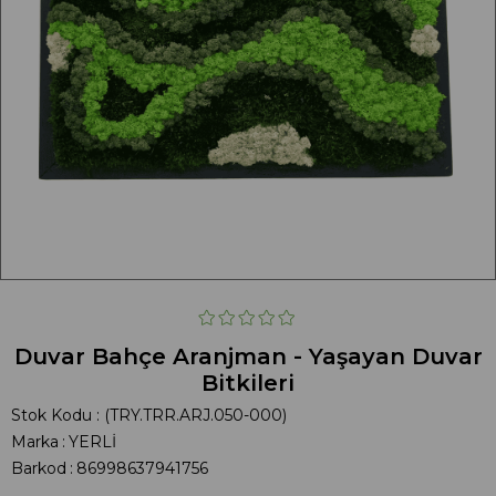
Duvar Bahçe Aranjman - Yaşayan Duvar
Bitkileri
Stok Kodu
(TRY.TRR.ARJ.050-000)
Marka
:
YERLİ
Barkod
:
86998637941756