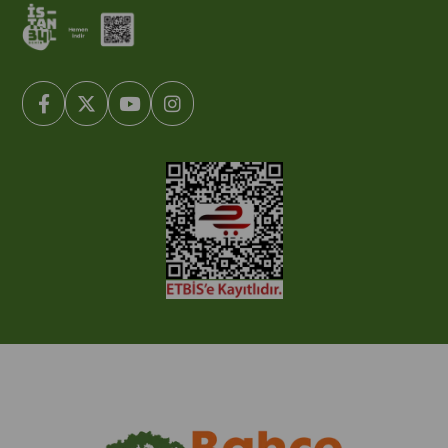
© 2005-2022 Ticimax E Ticaret Yazılımları ve E Ticaret Paketleri /
Ticimax Bilişim Teknolojileri A.Ş. Her Hakkı Saklıdır.