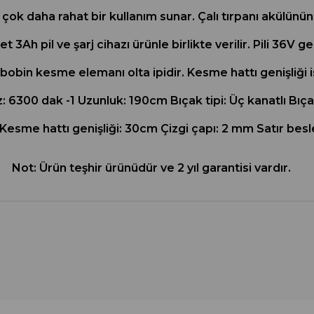
ok daha rahat bir kullanım sunar. Çalı tırpanı akülünün 
t 3Ah pil ve şarj cihazı ürünle birlikte verilir. Pili 36V
bobin kesme elemanı olta ipidir. Kesme hattı genişliği 
z: 6300 dak -1 Uzunluk: 190cm Bıçak tipi: Üç kanatlı B
i Kesme hattı genişliği: 30cm Çizgi çapı: 2 mm Satır be
Not: Ürün teşhir ürünüdür ve 2 yıl garantisi vardır.