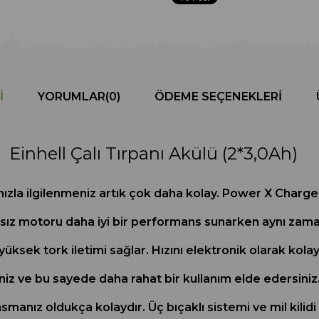
I
YORUMLAR
(0)
ÖDEME SEÇENEKLERI
Einhell Çalı Tırpanı Akülü (2*3,0Ah)
rınızla ilgilenmeniz artık çok daha kolay. Power X Charge a
ırçasız motoru daha iyi bir performans sunarken aynı z
ksek tork iletimi sağlar. Hızını elektronik olarak kolayc
siniz ve bu sayede daha rahat bir kullanım elde edersiniz. 
manız oldukça kolaydır. Üç bıçaklı sistemi ve mil kilidi g