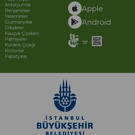
Ti
Antoryumlar
Apple
Benjaminler
Yaseminler
Android
Guzmanyalar
Orkideler
Kauçuk Çiçekleri
Palmiyeler
Kurdele Çiçeği
Krotonlar
Papatyalar