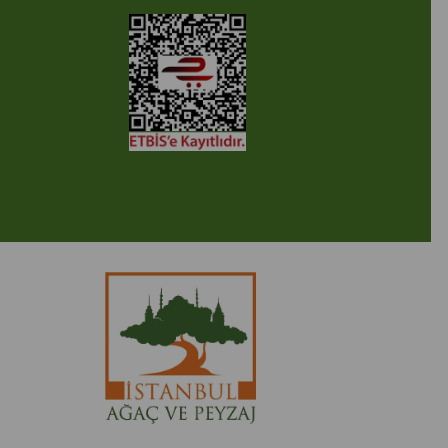
cimax Bilişim Teknolojileri A.Ş. Her Hakkı Saklıdır.