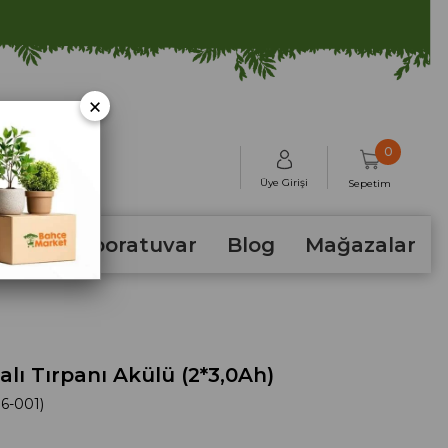
×
0
Üye Girişi
Sepetim
hum
Laboratuvar
Blog
Mağazalar
alı Tırpanı Akülü (2*3,0Ah)
6-001)