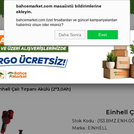
🚀 1250 TL ÜZERİ ALIŞVERİŞLERDE KARGO ÜCRETSİZ!
bahcemarket.com masaüstü bildirimlerine
ekleyin.
bahcemarket.com özel fırsatlardan ve güncel kampanyalardan
haberiniz olsun ister misiniz?
Daha Sonra
Evet
Toprak Ve
Gübreler
To
ri
Torf
nhell Çalı Tırpanı Akülü (2*3,0Ah)
Einhell Ç
Stok Kodu
(153.BMZ.ENH.00
Marka
:
EİNHELL