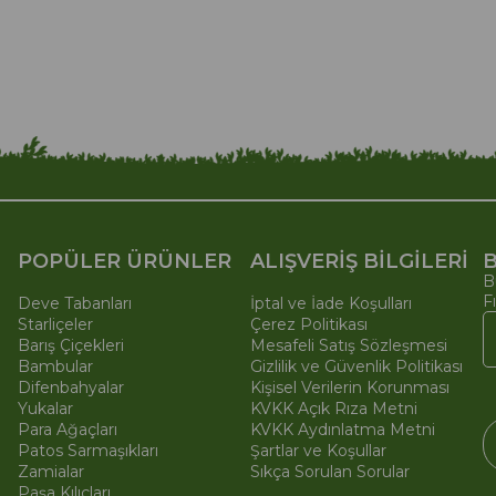
POPÜLER ÜRÜNLER
ALIŞVERİŞ BİLGİLERİ
B
B
F
Deve Tabanları
İptal ve İade Koşulları
Starliçeler
Çerez Politikası
Barış Çiçekleri
Mesafeli Satış Sözleşmesi
Bambular
Gizlilik ve Güvenlik Politikası
Difenbahyalar
Kişisel Verilerin Korunması
Yukalar
KVKK Açık Rıza Metni
Para Ağaçları
KVKK Aydınlatma Metni
Patos Sarmaşıkları
Şartlar ve Koşullar
Zamialar
Sıkça Sorulan Sorular
Paşa Kılıçları
© 