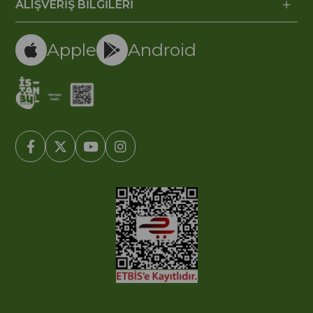
ALIŞVERİŞ BİLGİLERİ
Apple
Android
© 2005-2022 Ticimax E Ticaret Yazılımları ve E Ticaret Paketleri /
Ticimax Bilişim Teknolojileri A.Ş. Her Hakkı Saklıdır.