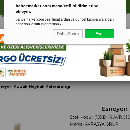
⚠️ SATIŞLARIMIZ YALNIZCA İSTANBUL İLİ İLE SINIRLIDIR.
🚀 1250 TL ÜZERİ ALIŞVERİŞLERDE KARGO ÜCRETSİZ!
bahcemarket.com masaüstü bildirimlerine
ekleyin.
bahcemarket.com özel fırsatlardan ve güncel kampanyalardan
haberiniz olsun ister misiniz?
Daha Sonra
Evet
Toprak Ve
Gübreler
To
ri
Torf
neyen Köpek Heykeli Kahverengi
Esneyen 
Stok Kodu
(153.DKR.AVR.010
Marka
:
AVRASYA GRUP