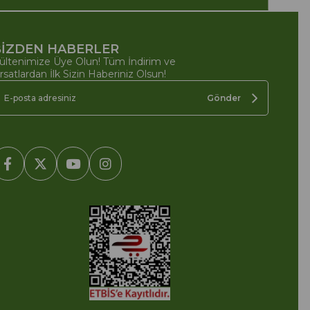
İZDEN HABERLER
ültenimize Üye Olun! Tüm İndirim ve
ırsatlardan İlk Sizin Haberiniz Olsun!
Gönder
2005-2022 Ticimax E Ticaret Yazılımları ve E Ticaret Paketleri /
cimax Bilişim Teknolojileri A.Ş. Her Hakkı Saklıdır.