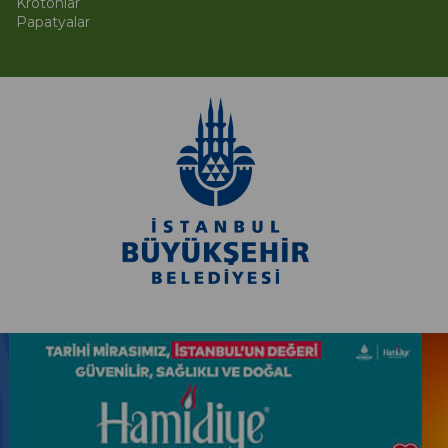
Krotonlar
Papatyalar