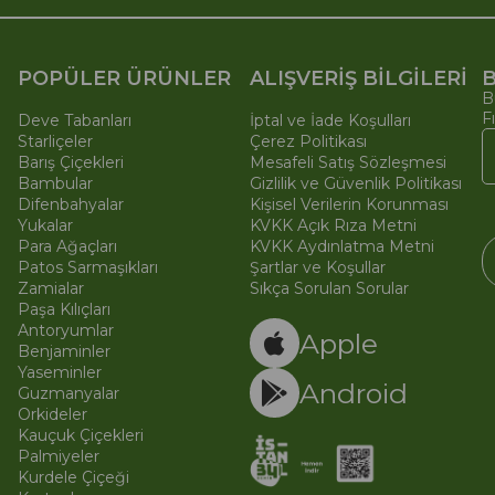
POPÜLER ÜRÜNLER
ALIŞVERİŞ BİLGİLERİ
B
B
F
Deve Tabanları
İptal ve İade Koşulları
Starliçeler
Çerez Politikası
Barış Çiçekleri
Mesafeli Satış Sözleşmesi
Bambular
Gizlilik ve Güvenlik Politikası
Difenbahyalar
Kişisel Verilerin Korunması
Yukalar
KVKK Açık Rıza Metni
Para Ağaçları
KVKK Aydınlatma Metni
Patos Sarmaşıkları
Şartlar ve Koşullar
Zamialar
Sıkça Sorulan Sorular
Paşa Kılıçları
© 
Ti
Antoryumlar
Apple
Benjaminler
Yaseminler
Android
Guzmanyalar
Orkideler
Kauçuk Çiçekleri
Palmiyeler
Kurdele Çiçeği