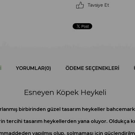
Tavsiye Et
I
YORUMLAR
(0)
ÖDEME SEÇENEKLERI
Esneyen Köpek Heykeli
tasarlanmış birbirinden güzel tasarım heykeller bahcemar
rin tercihi tasarım heykellerden yana oluyor. Oldukça kul
maddeden yapılmış olup, solmaması için güçlendirilmiş b