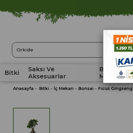
ARA
Saksı Ve
Bahçe
Bitki
Aksesuarlar
Malzemele
Anasayfa
Bitki
İç Mekan
Bonsai
Ficus Gingseng