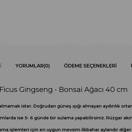
I
YORUMLAR
(0)
ÖDEME SEÇENEKLERI
Ficus Gingseng - Bonsai Ağacı 40 cm
 almamak ister. Doğrudan güneş ışığı almayan aydınlık or
larda ise 5- 6 günde bir sulama yapabilirsiniz. Rüzgar akım
ama işlemleri için en uygun mevsim ilkbahar aylarıdır diğ