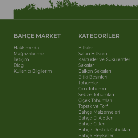
BAHÇE MARKET
KATEGORİLER
Hakkımızda
Bitkiler
Mağazalarımız
Salon Bitkileri
İletişim
Kaktüsler ve Sukulentler
Blog
Saksılar
Kullanıcı Bilgilerim
Balkon Saksıları
Bitki Besinleri
Tohumlar
Çim Tohumu
Sebze Tohumları
Çiçek Tohumları
Toprak ve Torf
Bahçe Malzemeleri
Bahçe El Aletleri
Bahçe Çitleri
Bahçe Destek Çubukları
Bahçe Heykelleri