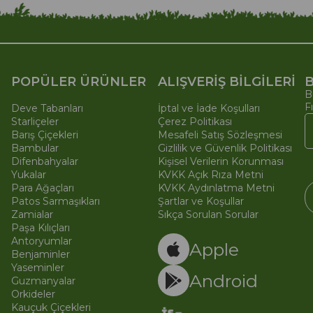
POPÜLER ÜRÜNLER
ALIŞVERİŞ BİLGİLERİ
B
B
F
Deve Tabanları
İptal ve İade Koşulları
Starliçeler
Çerez Politikası
Barış Çiçekleri
Mesafeli Satış Sözleşmesi
Bambular
Gizlilik ve Güvenlik Politikası
Difenbahyalar
Kişisel Verilerin Korunması
Yukalar
KVKK Açık Rıza Metni
Para Ağaçları
KVKK Aydınlatma Metni
Patos Sarmaşıkları
Şartlar ve Koşullar
Zamialar
Sıkça Sorulan Sorular
Paşa Kılıçları
© 
Ti
Antoryumlar
Apple
Benjaminler
Yaseminler
Android
Guzmanyalar
Orkideler
Kauçuk Çiçekleri