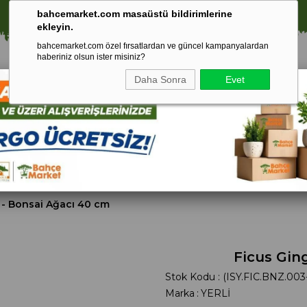
🚀 1250 TL ÜZERİ ALIŞVERİŞLERDE KARGO ÜCRETSİZ!
bahcemarket.com masaüstü bildirimlerine
ekleyin.
bahcemarket.com özel fırsatlardan ve güncel kampanyalardan
haberiniz olsun ister misiniz?
Daha Sonra
Evet
Toprak Ve
Gübreler
To
ri
Torf
 - Bonsai Ağacı 40 cm
Ficus Gin
Stok Kodu
(ISY.FIC.BNZ.003
Marka
:
YERLİ