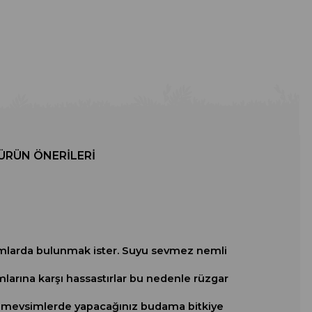
ÜRÜN ÖNERILERI
tamlarda bulunmak ister. Suyu sevmez nemli
larına karşı hassastırlar bu nedenle rüzgar
er mevsimlerde yapacağınız budama bitkiye