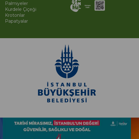
Palmiyeler
Kurdele Çiçeği
Krotonlar
Papatyalar