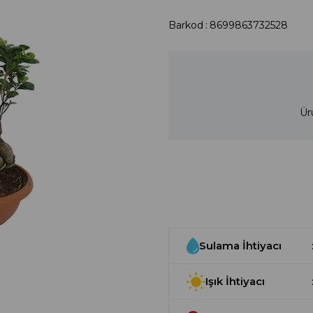
Barkod
:
8699863732528
Ür
Sulama İhtiyacı
Işık İhtiyacı