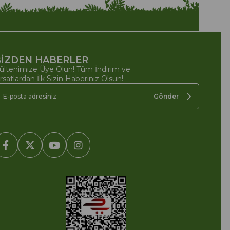
İZDEN HABERLER
ültenimize Üye Olun! Tüm İndirim ve
ırsatlardan İlk Sizin Haberiniz Olsun!
Gönder
2005-2022 Ticimax E Ticaret Yazılımları ve E Ticaret Paketleri /
cimax Bilişim Teknolojileri A.Ş. Her Hakkı Saklıdır.