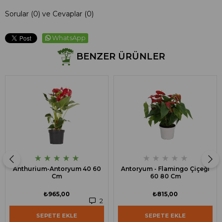
Sorular (0) ve Cevaplar (0)
WhatsApp
BENZER ÜRÜNLER
★
★
★
★
★
★
★
★
★
★
Anthurium-Antoryum 40 60
Antoryum - Flamingo Çiçeği
Cm
60 80 Cm
₺965,00
₺815,00
2
SEPETE EKLE
SEPETE EKLE