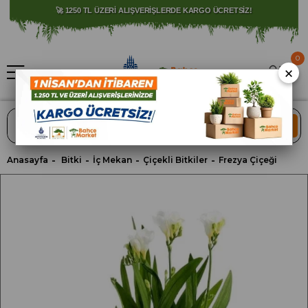
⚠️ SATIŞLARIMIZ YALNIZCA İSTANBUL İLİ İLE SINIRLIDIR.
0
×
ARA
Anasayfa
Bitki
İç Mekan
Çiçekli Bitkiler
Frezya Çiçeği