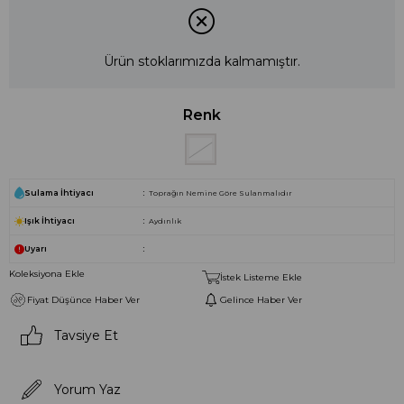
Ürün stoklarımızda kalmamıştır.
Renk
Sulama İhtiyacı
Toprağın Nemine Göre Sulanmalıdır
Işık İhtiyacı
Aydınlık
Uyarı
Koleksiyona Ekle
İstek Listeme Ekle
Fiyat Düşünce Haber Ver
Gelince Haber Ver
Tavsiye Et
Yorum Yaz