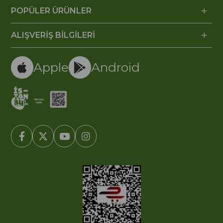
POPÜLER ÜRÜNLER
ALIŞVERİŞ BİLGİLERİ
Apple
Android
© 2005-2022 Ticimax E Ticaret Yazılımları ve E Ticaret Paketleri /
Ticimax Bilişim Teknolojileri A.Ş. Her Hakkı Saklıdır.