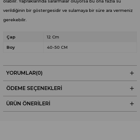
olabilir. Yapraklarında sararmalar oluyorsa bu ona fazla su
verildiğinin bir göstergesidir ve sulamaya bir süre ara vermeniz
gerekebilir.
Çap
12 Cm
Boy
40-50 CM
YORUMLAR
(0)
ÖDEME SEÇENEKLERI
ÜRÜN ÖNERILERI