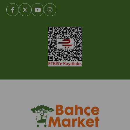
© 2005-2022 Ticimax E Ticaret Yazılımları ve E Ticaret Paketleri /
Ticimax Bilişim Teknolojileri A.Ş. Her Hakkı Saklıdır.