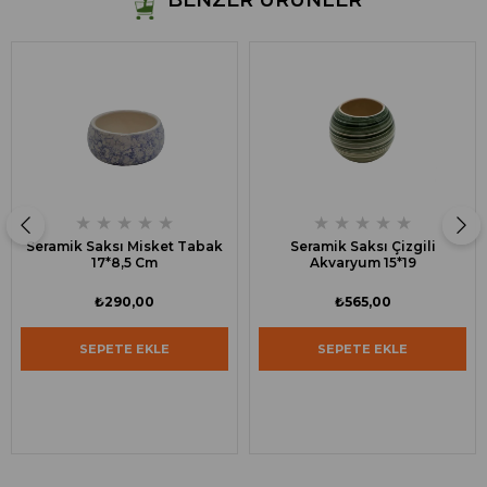
BENZER ÜRÜNLER
★
★
★
★
★
★
★
★
★
★
Seramik Saksı Misket Tabak
Seramik Saksı Çizgili
17*8,5 Cm
Akvaryum 15*19
₺290,00
₺565,00
SEPETE EKLE
SEPETE EKLE