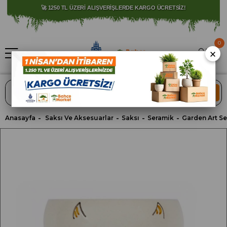
⚠️ SATIŞLARIMIZ YALNIZCA İSTANBUL İLİ İLE SINIRLIDIR.
🚀 1250 TL ÜZERİ ALIŞVERİŞLERDE KARGO ÜCRETSİZ!
0
×
ARA
Anasayfa
Saksı Ve Aksesuarlar
Saksı
Seramik