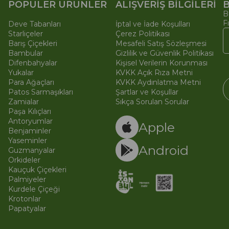
POPÜLER ÜRÜNLER
ALIŞVERİŞ BİLGİLERİ
B
B
F
Deve Tabanları
İptal ve İade Koşulları
Starliçeler
Çerez Politikası
Barış Çiçekleri
Mesafeli Satış Sözleşmesi
Bambular
Gizlilik ve Güvenlik Politikası
Difenbahyalar
Kişisel Verilerin Korunması
Yukalar
KVKK Açık Rıza Metni
Para Ağaçları
KVKK Aydınlatma Metni
Patos Sarmaşıkları
Şartlar ve Koşullar
Zamialar
Sıkça Sorulan Sorular
Paşa Kılıçları
© 
Ti
Antoryumlar
Apple
Benjaminler
Yaseminler
Android
Guzmanyalar
Orkideler
Kauçuk Çiçekleri
Palmiyeler
Kurdele Çiçeği
Krotonlar
Papatyalar