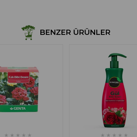
BENZER ÜRÜNLER
★
★
★
★
★
★
★
★
★
★