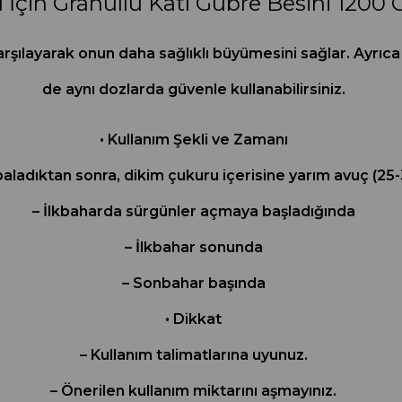
 İçin Granüllü Katı Gübre Besini 1200 G
karşılayarak onun daha sağlıklı büyümesini sağlar. Ayrıc
de aynı dozlarda güvenle kullanabilirsiniz.
• Kullanım Şekli ve Zamanı
ladıktan sonra, dikim çukuru içerisine yarım avuç (25-30
– İlkbaharda sürgünler açmaya başladığında
– İlkbahar sonunda
– Sonbahar başında
• Dikkat
– Kullanım talimatlarına uyunuz.
– Önerilen kullanım miktarını aşmayınız.