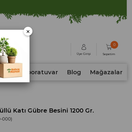
×
0
Üye Girişi
Sepetim
hum
Laboratuvar
Blog
Mağazalar
üllü Katı Gübre Besini 1200 Gr.
0-000)