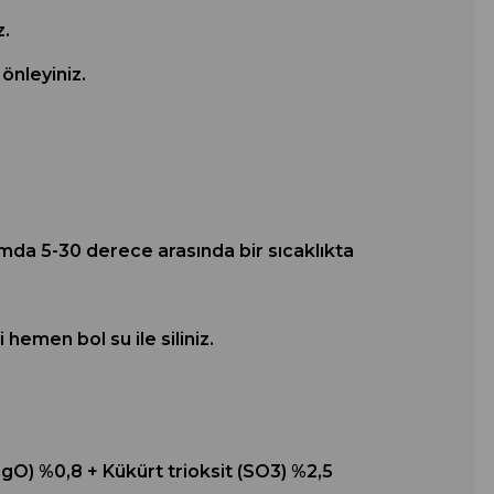
z.
önleyiniz.
mda 5-30 derece arasında bir sıcaklıkta
emen bol su ile siliniz.
O) %0,8 + Kükürt trioksit (SO3) %2,5