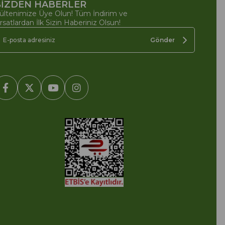
İZDEN HABERLER
ültenimize Üye Olun! Tüm İndirim ve
ırsatlardan İlk Sizin Haberiniz Olsun!
Gönder
2005-2022 Ticimax E Ticaret Yazılımları ve E Ticaret Paketleri /
cimax Bilişim Teknolojileri A.Ş. Her Hakkı Saklıdır.