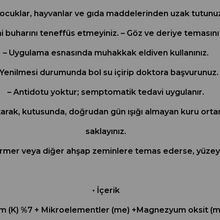
ocuklar, hayvanlar ve gıda maddelerinden uzak tutunu
ni buharını teneffüs etmeyiniz. – Göz ve deriye temasını 
– Uygulama esnasında muhakkak eldiven kullanınız.
 Yenilmesi durumunda bol su içirip doktora başvurunuz.
– Antidotu yoktur; semptomatik tedavi uygulanır.
atarak, kutusunda, doğrudan gün ışığı almayan kuru orta
saklayınız.
ermer veya diğer ahşap zeminlere temas ederse, yüzeyi h
• İçerik
um (K) %7 + Mikroelementler (me) +Magnezyum oksit (mg