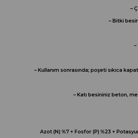
– Ç
– Bitki besi
–
– Kullanım sonrasında; poşeti sıkıca kap
– Katı besininiz beton, m
Azot (N) %7 + Fosfor (P) %23 + Potasy