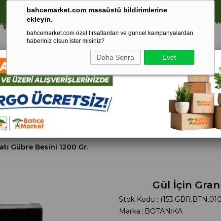
⚠️ SATIŞLARIMIZ YALNIZCA İSTANBUL İLİ İLE SINIRLIDIR.
bahcemarket.com masaüstü bildirimlerine
ekleyin.
bahcemarket.com özel fırsatlardan ve güncel kampanyalardan
haberiniz olsun ister misiniz?
Daha Sonra
Evet
Toprak Ve
Gübreler
To
ri
Torf
Katı Gübre Besini 1200 Gr.
Gül İçin Gran
Stok Kodu
(153.GBR.BTN.01
Marka
:
BOTANİKA