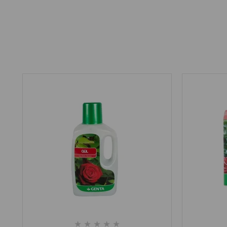
★
★
★
★
★