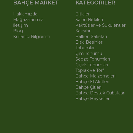
BAHÇE MARKET
KATEGORİLER
Hakkımızda
Bitkiler
Mağazalarımız
Salon Bitkileri
İletişim
Kaktüsler ve Sukulentler
Blog
Saksılar
Kullanıcı Bilgilerim
Balkon Saksıları
Bitki Besinleri
Tohumlar
Çim Tohumu
Sebze Tohumları
Çiçek Tohumları
Toprak ve Torf
Bahçe Malzemeleri
Bahçe El Aletleri
Bahçe Çitleri
Bahçe Destek Çubukları
Bahçe Heykelleri