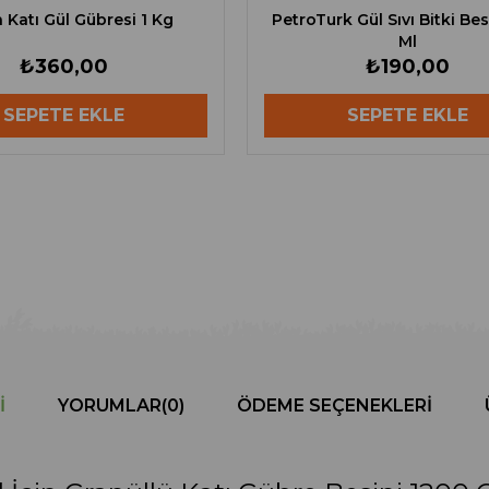
 Katı Gül Gübresi 1 Kg
PetroTurk Gül Sıvı Bitki Bes
Ml
₺360,00
₺190,00
SEPETE EKLE
SEPETE EKLE
I
YORUMLAR
(0)
ÖDEME SEÇENEKLERI