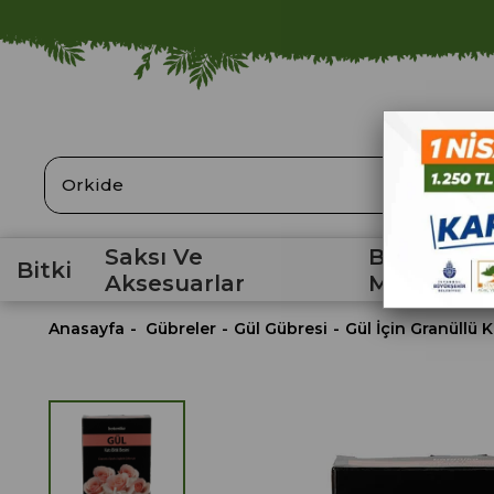
ARA
Saksı Ve
Bahçe
Bitki
Aksesuarlar
Malzemele
Anasayfa
Gübreler
Gül Gübresi
Gül İçin Granüllü 