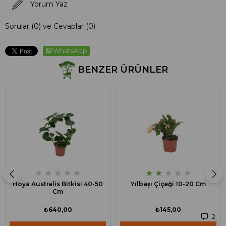
Yorum Yaz
Sorular (0) ve Cevaplar (0)
WhatsApp
BENZER ÜRÜNLER
★
★
★
★
★
★
★
★
★
★
Hoya Australis Bitkisi 40-50
Yılbaşı Çiçeği 10-20 Cm
Cm
₺640,00
₺145,00
2