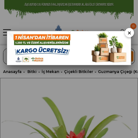
⚠️ SATIŞLARIMIZ YALNIZCA İSTANBUL İLİ İLE SINIRLIDIR.
0
×
ARA
Anasayfa
Bitki
İç Mekan
Çiçekli Bitkiler