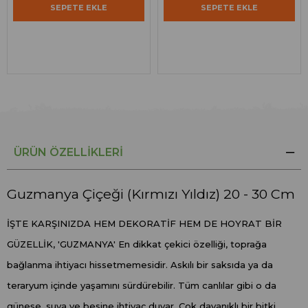
SEPETE EKLE
SEPETE EKLE
ÜRÜN ÖZELLIKLERI
Guzmanya Çiçeği (Kırmızı Yıldız) 20 - 30 Cm
İŞTE KARŞINIZDA HEM DEKORATİF HEM DE HOYRAT BİR
GÜZELLİK, 'GUZMANYA' En dikkat çekici özelliği, toprağa
bağlanma ihtiyacı hissetmemesidir. Askılı bir saksıda ya da
teraryum içinde yaşamını sürdürebilir. Tüm canlılar gibi o da
güneşe, suya ve besine ihtiyaç duyar. Çok dayanıklı bir bitki