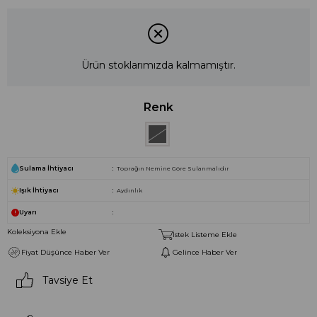
Ürün stoklarımızda kalmamıştır.
Renk
Sulama İhtiyacı
Toprağın Nemine Göre Sulanmalıdır
Işık İhtiyacı
Aydınlık
Uyarı
Koleksiyona Ekle
İstek Listeme Ekle
Fiyat Düşünce Haber Ver
Gelince Haber Ver
Tavsiye Et