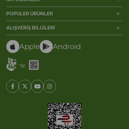
POPÜLER ÜRÜNLER
ALIŞVERİŞ BİLGİLERİ
Apple
Android
© 2005-2022 Ticimax E Ticaret Yazılımları ve E Ticaret Paketleri /
Ticimax Bilişim Teknolojileri A.Ş. Her Hakkı Saklıdır.