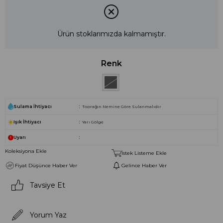
Ürün stoklarımızda kalmamıştır.
Renk
Sulama İhtiyacı
Toprağın Nemine Göre Sulanmalıdır
Işık İhtiyacı
Yarı Gölge
Uyarı
Koleksiyona Ekle
İstek Listeme Ekle
Fiyat Düşünce Haber Ver
Gelince Haber Ver
Tavsiye Et
Yorum Yaz