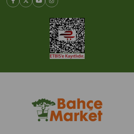
© 2005-2022 Ticimax E Ticaret Yazılımları ve E Ticaret Paketleri /
Ticimax Bilişim Teknolojileri A.Ş. Her Hakkı Saklıdır.