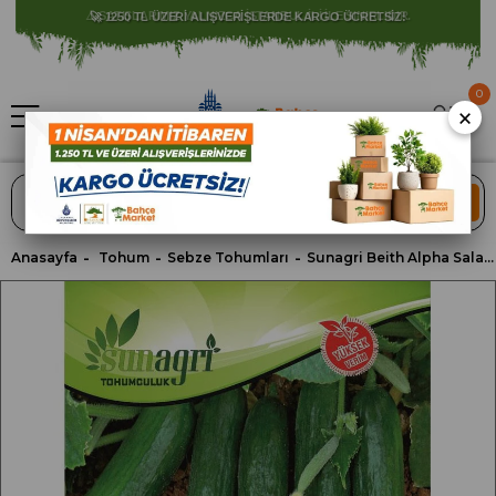
⚠️ SATIŞLARIMIZ YALNIZCA İSTANBUL İLİ İLE SINIRLIDIR.
0
×
ARA
Anasayfa
Tohum
Sebze Tohumları
Sunagri Beith Alpha Salatalık Hıyar Sebze Tohumu