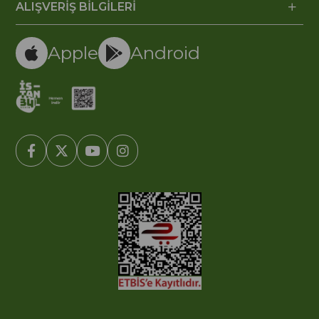
ALIŞVERİŞ BİLGİLERİ
Apple
Android
© 2005-2022 Ticimax E Ticaret Yazılımları ve E Ticaret Paketleri /
Ticimax Bilişim Teknolojileri A.Ş. Her Hakkı Saklıdır.