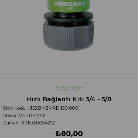
Hızlı Bağlantı Kiti 3/4 - 5/8
Stok Kodu
(153.BMZ.VRD.105-000)
Marka
:
VERDEMAX
Barkod
:
8015358094252
₺80,00