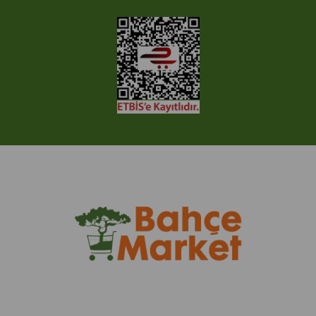
© 2005-2022 Ticimax E Ticaret Yazılımları ve E Ticaret Paketleri /
Ticimax Bilişim Teknolojileri A.Ş. Her Hakkı Saklıdır.