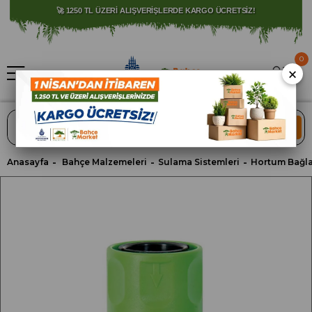
⚠️ SATIŞLARIMIZ YALNIZCA İSTANBUL İLİ İLE SINIRLIDIR.
🚀 1250 TL ÜZERİ ALIŞVERİŞLERDE KARGO ÜCRETSİZ!
0
×
ARA
Anasayfa
Bahçe Malzemeleri
Sulama Sistemleri
Hortum Bağlan