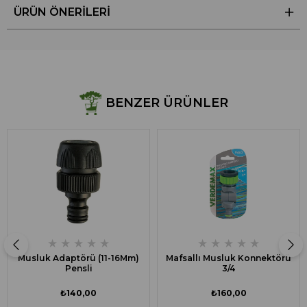
ÜRÜN ÖNERILERI
BENZER ÜRÜNLER
★
★
★
★
★
★
★
★
★
★
Musluk Adaptörü (11-16Mm)
Mafsallı Musluk Konnektörü
Pensli
3/4
₺140,00
₺160,00