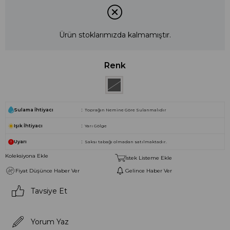
Ürün stoklarımızda kalmamıştır.
Renk
Sulama İhtiyacı
Toprağın Nemine Göre Sulanmalıdır
Işık İhtiyacı
Yarı Gölge
Uyarı
Saksı tabağı olmadan satılmaktadır.
Koleksiyona Ekle
İstek Listeme Ekle
Fiyat Düşünce Haber Ver
Gelince Haber Ver
Tavsiye Et
Yorum Yaz