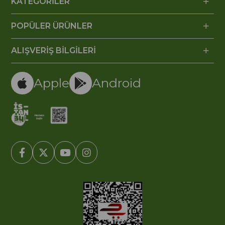
KATEGORİLER
POPÜLER ÜRÜNLER
ALIŞVERİŞ BİLGİLERİ
Apple
Android
© 2005-2022 Ticimax E Ticaret Yazılımları ve E Ticaret Paketleri /
Ticimax Bilişim Teknolojileri A.Ş. Her Hakkı Saklıdır.