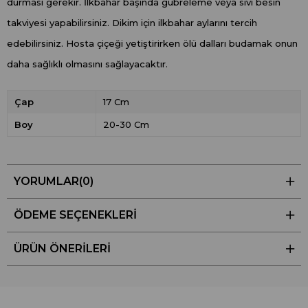
durması gerekir. İlkbahar başında gübreleme veya sıvı besin
takviyesi yapabilirsiniz. Dikim için ilkbahar aylarını tercih
edebilirsiniz. Hosta çiçeği yetiştirirken ölü dalları budamak onun
daha sağlıklı olmasını sağlayacaktır.
Çap
17 Cm
Boy
20-30 Cm
YORUMLAR
(0)
ÖDEME SEÇENEKLERI
ÜRÜN ÖNERILERI