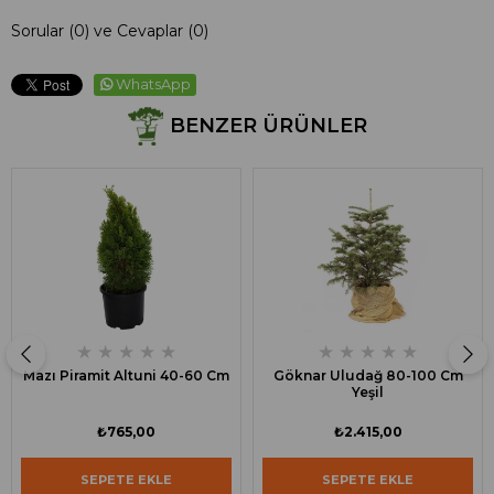
Sorular (0) ve Cevaplar (0)
WhatsApp
BENZER ÜRÜNLER
★
★
★
★
★
★
★
★
★
★
Mazı Piramit Altuni 40-60 Cm
Göknar Uludağ 80-100 Cm
Yeşil
₺765,00
₺2.415,00
SEPETE EKLE
SEPETE EKLE