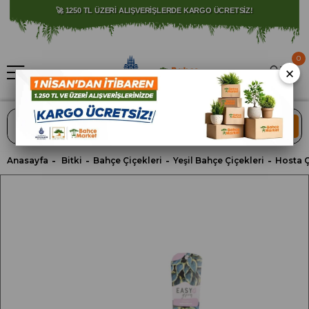
⚠️ SATIŞLARIMIZ YALNIZCA İSTANBUL İLİ İLE SINIRLIDIR.
0
×
ARA
Anasayfa
Bitki
Bahçe Çiçekleri
Yeşil Bahçe Çiçekleri