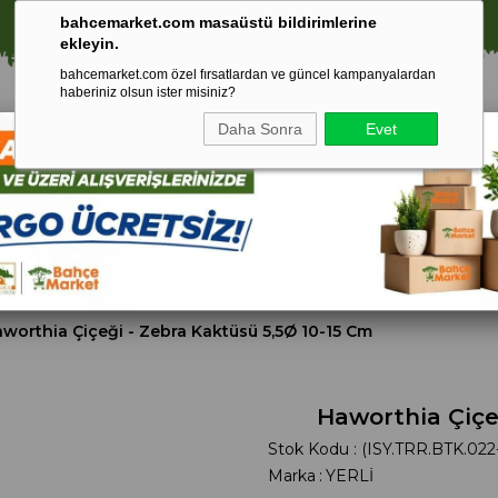
🚀 1250 TL ÜZERİ ALIŞVERİŞLERDE KARGO ÜCRETSİZ!
bahcemarket.com masaüstü bildirimlerine
ekleyin.
bahcemarket.com özel fırsatlardan ve güncel kampanyalardan
haberiniz olsun ister misiniz?
Daha Sonra
Evet
Toprak Ve
Gübreler
To
ri
Torf
worthia Çiçeği - Zebra Kaktüsü 5,5Ø 10-15 Cm
Haworthia Çiçe
Stok Kodu
(ISY.TRR.BTK.022
Marka
:
YERLİ