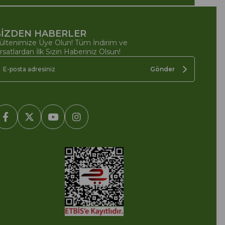
İZDEN HABERLER
ültenimize Üye Olun! Tüm İndirim ve
ırsatlardan İlk Sizin Haberiniz Olsun!
Gönder
2005-2022 Ticimax E Ticaret Yazılımları ve E Ticaret Paketleri /
cimax Bilişim Teknolojileri A.Ş. Her Hakkı Saklıdır.