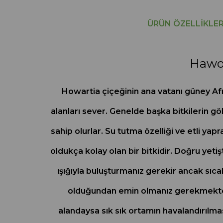
ÜRÜN ÖZELLIKLER
Hawor
Howartia çiçeğinin ana vatanı güney Afr
alanları sever. Genelde başka bitkilerin gö
sahip olurlar. Su tutma özelliği ve etli yap
oldukça kolay olan bir bitkidir. Doğru yetiş
ışığıyla buluşturmanız gerekir ancak sı
olduğundan emin olmanız gerekmektedir
alandaysa sık sık ortamın havalandırılması