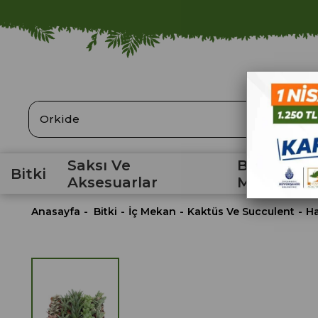
ARA
Saksı Ve
Bahçe
Bitki
Aksesuarlar
Malzemele
Anasayfa
Bitki
İç Mekan
Kaktüs Ve Succulent
Ha