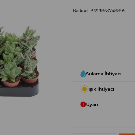
Barkod
:
8699863748895
Sulama İhtiyacı
Işık İhtiyacı
Uyarı