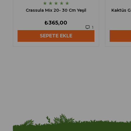
★
★
★
★
★
Crassula Mix 20- 30 Cm Yeşil
Kaktüs G
₺365,00
1
SEPETE EKLE