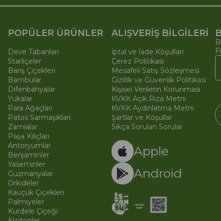
POPÜLER ÜRÜNLER
ALIŞVERİŞ BİLGİLERİ
B
B
F
Deve Tabanları
İptal ve İade Koşulları
Starliçeler
Çerez Politikası
Barış Çiçekleri
Mesafeli Satış Sözleşmesi
Bambular
Gizlilik ve Güvenlik Politikası
Difenbahyalar
Kişisel Verilerin Korunması
Yukalar
KVKK Açık Rıza Metni
Para Ağaçları
KVKK Aydınlatma Metni
Patos Sarmaşıkları
Şartlar ve Koşullar
Zamialar
Sıkça Sorulan Sorular
Paşa Kılıçları
© 
Ti
Antoryumlar
Apple
Benjaminler
Yaseminler
Android
Guzmanyalar
Orkideler
Kauçuk Çiçekleri
Palmiyeler
Kurdele Çiçeği
Krotonlar