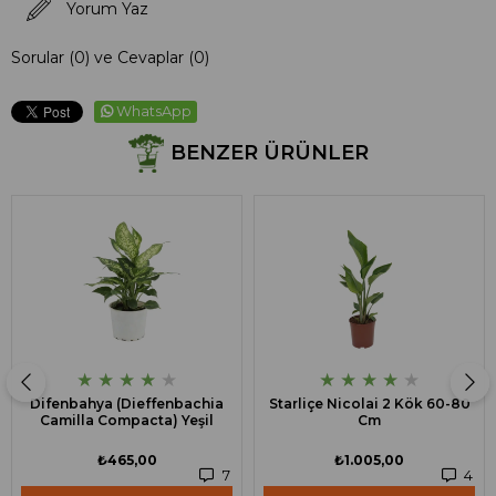
Yorum Yaz
Sorular (0) ve Cevaplar (0)
WhatsApp
BENZER ÜRÜNLER
★
★
★
★
★
★
★
★
★
★
Difenbahya (Dieffenbachia
Starliçe Nicolai 2 Kök 60-80
Camilla Compacta) Yeşil
Cm
₺465,00
₺1.005,00
7
4