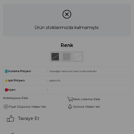
Ürün stoklarımızda kalmamıştır.
Renk
Sulama İhtiyacı
Toprağın Nemine Göre Sulanmalıdır
Işık İhtiyacı
Aydınlık
Uyarı
Koleksiyona Ekle
İstek Listeme Ekle
Fiyat Düşünce Haber Ver
Gelince Haber Ver
Tavsiye Et