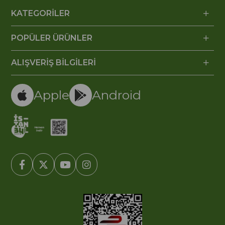
KATEGORİLER
POPÜLER ÜRÜNLER
ALIŞVERİŞ BİLGİLERİ
Apple
Android
© 2005-2022 Ticimax E Ticaret Yazılımları ve E Ticaret Paketleri /
Ticimax Bilişim Teknolojileri A.Ş. Her Hakkı Saklıdır.