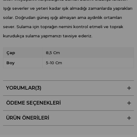
Işığı severler ve yeteri kadar ışık almadığı zamanlarda yaprakları
solar. Doğrudan güneş ışığı almayan ama aydınlık ortamları
sever. Sulama için toprağın nemini kontrol etmeli ve toprak
kurudukça sulama yapmanızı tavsiye ederiz.
Çap
8,5 Cm
Boy
5-10 Cm
YORUMLAR
(3)
ÖDEME SEÇENEKLERI
ÜRÜN ÖNERILERI