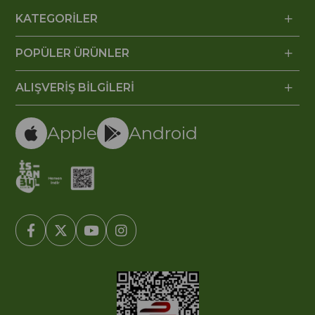
KATEGORİLER
POPÜLER ÜRÜNLER
ALIŞVERİŞ BİLGİLERİ
Apple
Android
© 2005-2022 Ticimax E Ticaret Yazılımları ve E Ticaret Paketleri /
Ticimax Bilişim Teknolojileri A.Ş. Her Hakkı Saklıdır.