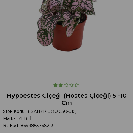
Hypoestes Çiçeği (Hostes Çiçeği) 5 -10
Cm
Stok Kodu
(ISY.HYP.OOO.030-015)
Marka
:
YERLİ
Barkod
:
8699863768213