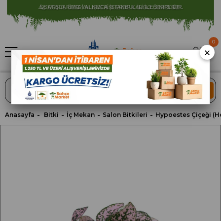
⚠️ SATIŞLARIMIZ YALNIZCA İSTANBUL İLİ İLE SINIRLIDIR.
0
×
ARA
Anasayfa
Bitki
İç Mekan
Salon Bitkileri