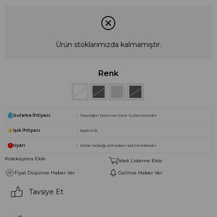
Ürün stoklarımızda kalmamıştır.
Renk
Sulama İhtiyacı
Toprağın Nemine Göre Sulanmalıdır
Işık İhtiyacı
Aydınlık
Uyarı
Saksı tabağı olmadan satılmaktadır.
Koleksiyona Ekle
İstek Listeme Ekle
Fiyat Düşünce Haber Ver
Gelince Haber Ver
Tavsiye Et