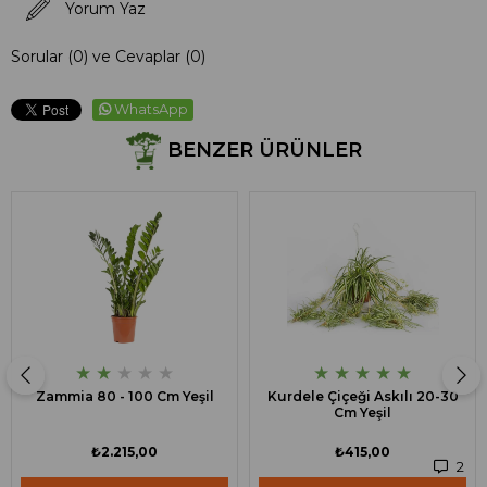
Yorum Yaz
Sorular (0) ve Cevaplar (0)
WhatsApp
BENZER ÜRÜNLER
★
★
★
★
★
★
★
★
★
★
Zammia 80 - 100 Cm Yeşil
Kurdele Çiçeği Askılı 20-30
Cm Yeşil
₺2.215,00
₺415,00
2