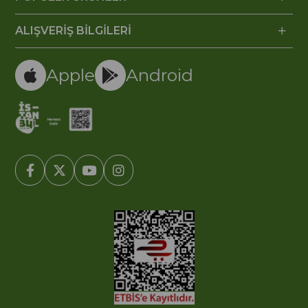
ALIŞVERİŞ BİLGİLERİ
Apple
Android
© 2005-2022 Ticimax E Ticaret Yazılımları ve E Ticaret Paketleri /
Ticimax Bilişim Teknolojileri A.Ş. Her Hakkı Saklıdır.