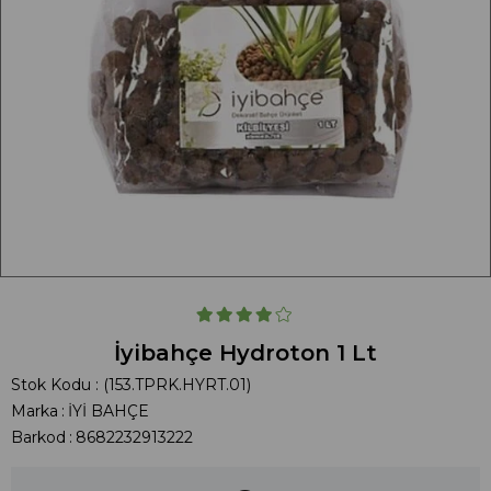
İyibahçe Hydroton 1 Lt
Stok Kodu
(153.TPRK.HYRT.01)
Marka
:
İYİ BAHÇE
Barkod
:
8682232913222