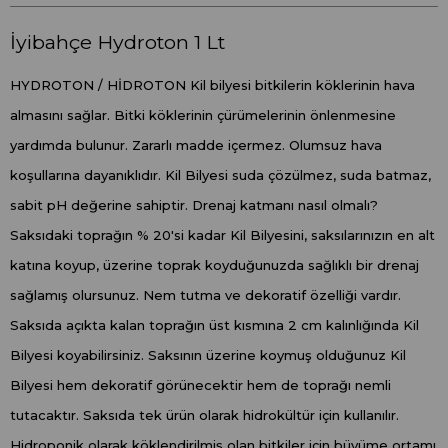
İyibahçe Hydroton 1 Lt
HYDROTON / HİDROTON Kil bilyesi bitkilerin köklerinin hava
almasını sağlar. Bitki köklerinin çürümelerinin önlenmesine
yardımda bulunur. Zararlı madde içermez. Olumsuz hava
koşullarına dayanıklıdır. Kil Bilyesi suda çözülmez, suda batmaz,
sabit pH değerine sahiptir. Drenaj katmanı nasıl olmalı?
Saksıdaki toprağın % 20'si kadar Kil Bilyesini, saksılarınızın en alt
katına koyup, üzerine toprak koyduğunuzda sağlıklı bir drenaj
sağlamış olursunuz. Nem tutma ve dekoratif özelliği vardır.
Saksıda açıkta kalan toprağın üst kısmına 2 cm kalınlığında Kil
Bilyesi koyabilirsiniz. Saksının üzerine koymuş olduğunuz Kil
Bilyesi hem dekoratif görünecektir hem de toprağı nemli
tutacaktır. Saksıda tek ürün olarak hidrokültür için kullanılır.
Hidroponik olarak köklendirilmiş olan bitkiler için büyüme ortamı