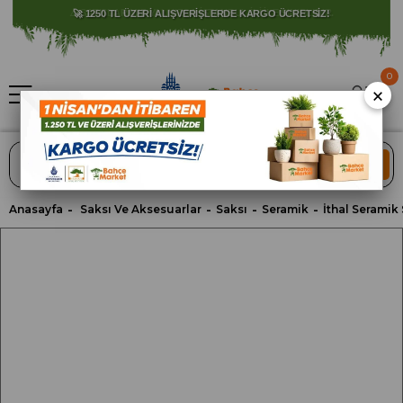
⚠️ SATIŞLARIMIZ YALNIZCA İSTANBUL İLİ İLE SINIRLIDIR.
0
×
ARA
Anasayfa
Saksı Ve Aksesuarlar
Saksı
Seramik
İthal Seramik