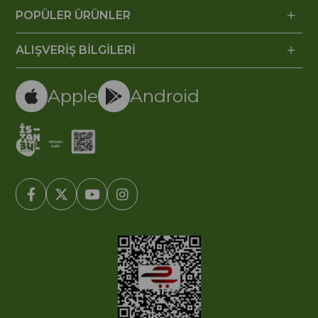
POPÜLER ÜRÜNLER
ALIŞVERİŞ BİLGİLERİ
Apple
Android
© 2005-2022 Ticimax E Ticaret Yazılımları ve E Ticaret Paketleri /
Ticimax Bilişim Teknolojileri A.Ş. Her Hakkı Saklıdır.