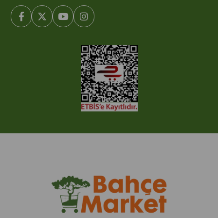
© 2005-2022 Ticimax E Ticaret Yazılımları ve E Ticaret Paketleri /
Ticimax Bilişim Teknolojileri A.Ş. Her Hakkı Saklıdır.