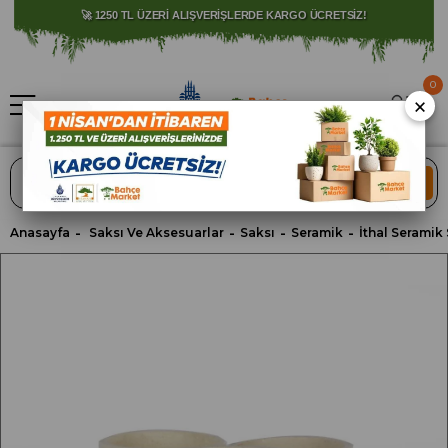
⚠️ SATIŞLARIMIZ YALNIZCA İSTANBUL İLİ İLE SINIRLIDIR.
0
×
ARA
Anasayfa
Saksı Ve Aksesuarlar
Saksı
Seramik
İthal Seramik