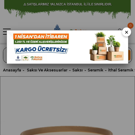
⚠️ SATIŞLARIMIZ YALNIZCA İSTANBUL İLİ İLE SINIRLIDIR.
0
×
ARA
Anasayfa
Saksı Ve Aksesuarlar
Saksı
Seramik
İthal Seramik