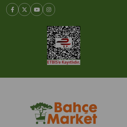
© 2005-2022 Ticimax E Ticaret Yazılımları ve E Ticaret Paketleri /
Ticimax Bilişim Teknolojileri A.Ş. Her Hakkı Saklıdır.