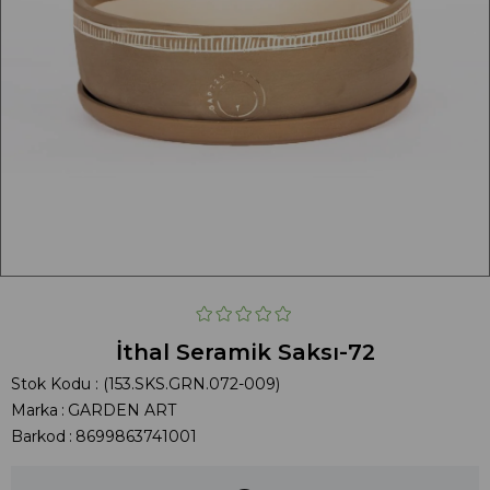
İthal Seramik Saksı-72
Stok Kodu
(153.SKS.GRN.072-009)
Marka
:
GARDEN ART
Barkod
:
8699863741001