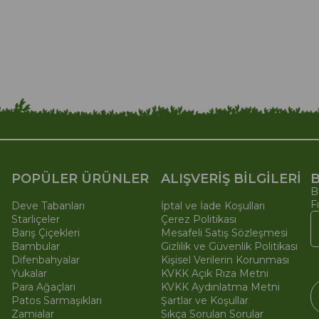
POPÜLER ÜRÜNLER
ALIŞVERİŞ BİLGİLERİ
B
B
F
Deve Tabanları
İptal ve İade Koşulları
Starliçeler
Çerez Politikası
Barış Çiçekleri
Mesafeli Satış Sözleşmesi
Bambular
Gizlilik ve Güvenlik Politikası
Difenbahyalar
Kişisel Verilerin Korunması
Yukalar
KVKK Açık Rıza Metni
Para Ağaçları
KVKK Aydınlatma Metni
Patos Sarmaşıkları
Şartlar ve Koşullar
Zamialar
Sıkça Sorulan Sorular