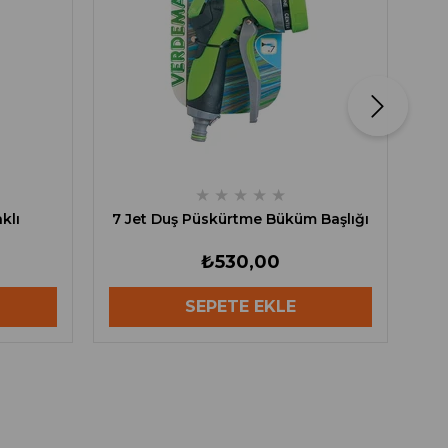
★
★
★
★
★
klı
7 Jet Duş Püskürtme Büküm Başlığı
₺530,00
SEPETE EKLE