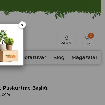
×
0
Üye Girişi
Sepetim
hum
Laboratuvar
Blog
Mağazalar
t Püskürtme Başlığı
8-000)