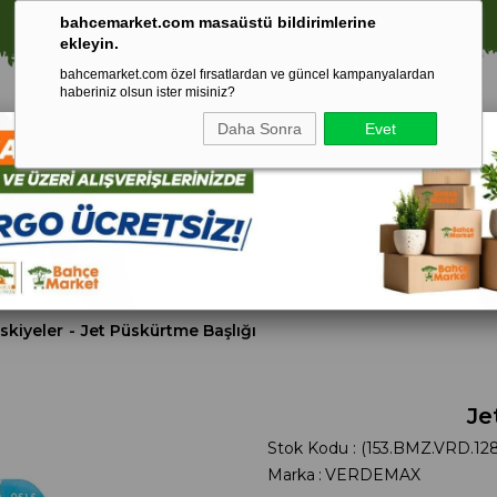
⚠️ SATIŞLARIMIZ YALNIZCA İSTANBUL İLİ İLE SINIRLIDIR.
bahcemarket.com masaüstü bildirimlerine
ekleyin.
bahcemarket.com özel fırsatlardan ve güncel kampanyalardan
haberiniz olsun ister misiniz?
Daha Sonra
Evet
Toprak Ve
Gübreler
To
ri
Torf
ıskiyeler
Jet Püskürtme Başlığı
Je
Stok Kodu
(153.BMZ.VRD.12
Marka
:
VERDEMAX