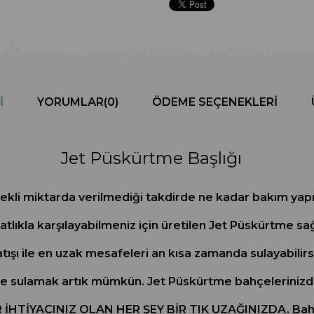
I
YORUMLAR
(0)
ÖDEME SEÇENEKLERI
Jet Püskürtme Başlığı
rekli miktarda verilmediği takdirde ne kadar bakım yapıl
rahatlıkla karşılayabilmeniz için üretilen Jet Püskürtme 
 atışı ile en uzak mesafeleri an kısa zamanda sulayabilir
e sulamak artık mümkün. Jet Püskürtme bahçelerinizde
 İHTİYACINIZ OLAN HER ŞEY BİR TIK UZAĞINIZDA. B