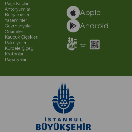
Paşa Kılıçları
© 
Ti
Antoryumlar
Apple
Benjaminler
Yaseminler
Android
Guzmanyalar
Orkideler
Kauçuk Çiçekleri
Palmiyeler
Kurdele Çiçeği
Krotonlar
Papatyalar