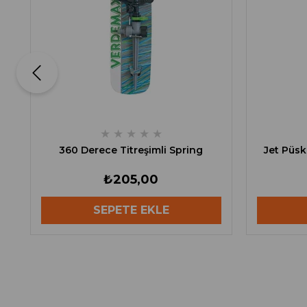
★
★
★
★
★
360 Derece Titreşimli Spring
Jet Püsk
₺205,00
SEPETE EKLE