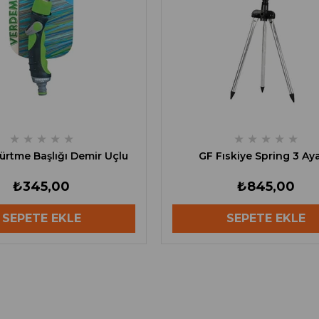
★
★
★
★
★
★
★
★
★
★
ürtme Başlığı Demir Uçlu
GF Fıskiye Spring 3 Aya
₺345,00
₺845,00
SEPETE EKLE
SEPETE EKLE