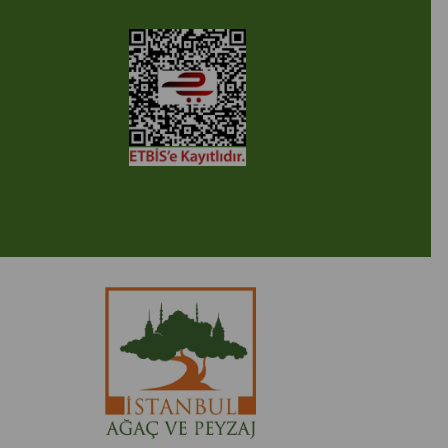
2005-2022 Ticimax E Ticaret Yazılımları ve E Ticaret Paketleri /
cimax Bilişim Teknolojileri A.Ş. Her Hakkı Saklıdır.