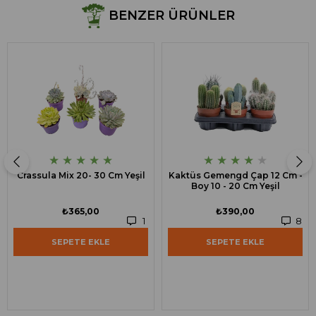
BENZER ÜRÜNLER
★
★
★
★
★
★
★
★
★
★
Crassula Mix 20- 30 Cm Yeşil
Kaktüs Gemengd Çap 12 Cm -
Boy 10 - 20 Cm Yeşil
₺365,00
₺390,00
1
8
SEPETE EKLE
SEPETE EKLE