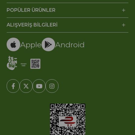
POPÜLER ÜRÜNLER
ALIŞVERİŞ BİLGİLERİ
Apple
Android
© 2005-2022 Ticimax E Ticaret Yazılımları ve E Ticaret Paketleri /
Ticimax Bilişim Teknolojileri A.Ş. Her Hakkı Saklıdır.