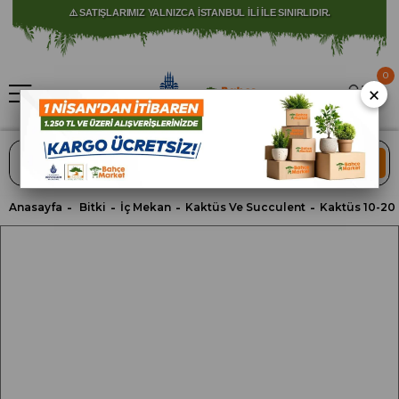
⚠️ SATIŞLARIMIZ YALNIZCA İSTANBUL İLİ İLE SINIRLIDIR.
0
×
ARA
Anasayfa
Bitki
İç Mekan
Kaktüs Ve Succulent
Kaktüs 10-20 