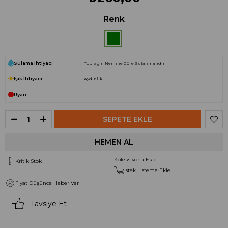
Renk
Sulama İhtiyacı
Toprağın Nemine Göre Sulanmalıdır
Işık İhtiyacı
Aydınlık
Uyarı
Koleksiyona Ekle
Kritik Stok
İstek Listeme Ekle
Fiyat Düşünce Haber Ver
Tavsiye Et