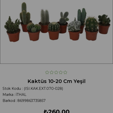
Kaktüs 10-20 Cm Yeşil
Stok Kodu
(ISI.KAK.EXT.070-028)
Marka
:
İTHAL
Barkod
:
8699863735857
₺260,00