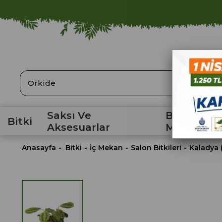
ARA
Saksı Ve
Bahçe
Bitki
Aksesuarlar
Malzemele
Anasayfa
Bitki
İç Mekan
Salon Bitkileri
Kaladya 