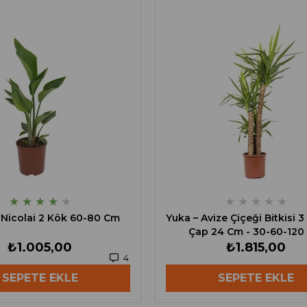
★
★
★
★
★
★
★
★
★
★
e Nicolai 2 Kök 60-80 Cm
Yuka – Avize Çiçeği Bitkisi 3
Çap 24 Cm - 30-60-120
₺1.005,00
₺1.815,00
4
SEPETE EKLE
SEPETE EKLE