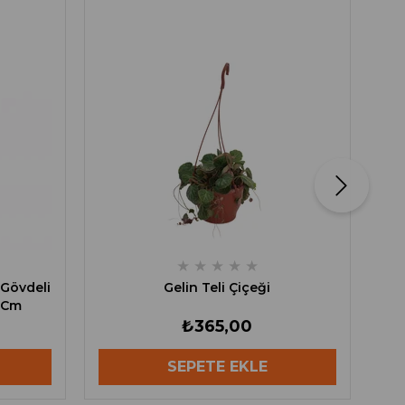
Di
★
★
★
★
★
 Gövdeli
Gelin Teli Çiçeği
 Cm
₺365,00
SEPETE EKLE