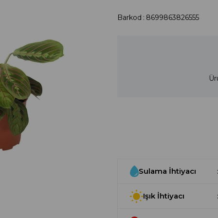
Barkod
:
8699863826555
Ür
Sulama İhtiyacı
Işık İhtiyacı