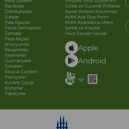
Barış Çiçekleri
Mesafeli Satış Sözleşmesi
Bambular
Gizlilik ve Güvenlik Politikası
Difenbahyalar
Kişisel Verilerin Korunması
Yukalar
KVKK Açık Rıza Metni
Para Ağaçları
KVKK Aydınlatma Metni
Patos Sarmaşıkları
Şartlar ve Koşullar
Zamialar
Sıkça Sorulan Sorular
Paşa Kılıçları
© 
Ti
Antoryumlar
Apple
Benjaminler
Yaseminler
Android
Guzmanyalar
Orkideler
Kauçuk Çiçekleri
Palmiyeler
Kurdele Çiçeği
Krotonlar
Papatyalar