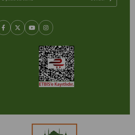
2005-2022 Ticimax E Ticaret Yazılımları ve E Ticaret Paketleri /
cimax Bilişim Teknolojileri A.Ş. Her Hakkı Saklıdır.