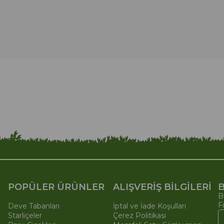
POPÜLER ÜRÜNLER
ALIŞVERİŞ BİLGİLERİ
B
B
F
Deve Tabanları
İptal ve İade Koşulları
Starliçeler
Çerez Politikası