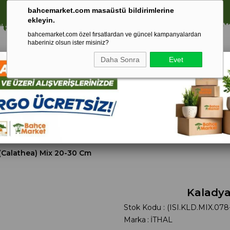
🚀 1250 TL ÜZERİ ALIŞVERİŞLERDE KARGO ÜCRETSİZ!
bahcemarket.com masaüstü bildirimlerine
ekleyin.
bahcemarket.com özel fırsatlardan ve güncel kampanyalardan
haberiniz olsun ister misiniz?
Daha Sonra
Evet
Toprak Ve
Gübreler
To
ri
Torf
(Calathea) Mix 20-30 Cm
Kaladya
Stok Kodu
(ISI.KLD.MIX.078
Marka
:
İTHAL