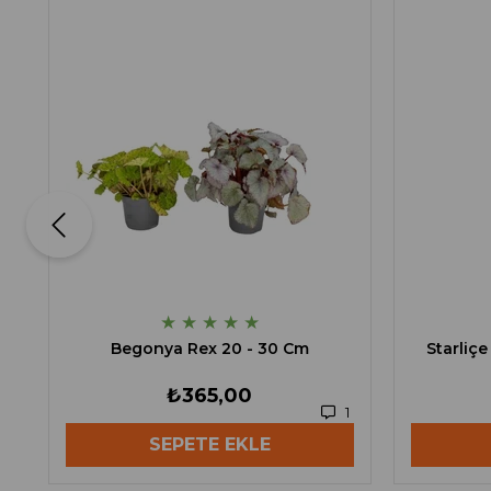
★
★
★
★
★
Begonya Rex 20 - 30 Cm
Starliç
₺365,00
1
SEPETE EKLE