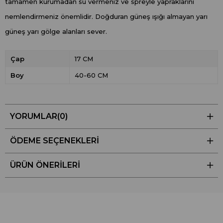
tamamen kurumadan su vermeniz ve spreyle yapraklarını
nemlendirmeniz önemlidir. Doğduran güneş ışığı almayan yarı
güneş yarı gölge alanları sever.
Çap
17 CM
Boy
40-60 CM
YORUMLAR
(0)
ÖDEME SEÇENEKLERI
ÜRÜN ÖNERILERI