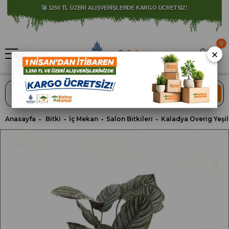
⚠️ SATIŞLARIMIZ YALNIZCA İSTANBUL İLİ İLE SINIRLIDIR.
🚀 1250 TL ÜZERİ ALIŞVERİŞLERDE KARGO ÜCRETSİZ!
0
×
ARA
Anasayfa
Bitki
İç Mekan
Salon Bitkileri
Kaladya Overig Yeşil