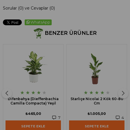
Sorular (0) ve Cevaplar (0)
WhatsApp
BENZER ÜRÜNLER
★
★
★
★
★
★
★
★
★
★
Difenbahya (Dieffenbachia
Starliçe Nicolai 2 Kök 60-80
Camilla Compacta) Yeşil
Cm
₺465,00
₺1.005,00
7
4
SEPETE EKLE
SEPETE EKLE