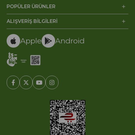
POPÜLER ÜRÜNLER
ALIŞVERİŞ BİLGİLERİ
Apple
Android
© 2005-2022 Ticimax E Ticaret Yazılımları ve E Ticaret Paketleri /
Ticimax Bilişim Teknolojileri A.Ş. Her Hakkı Saklıdır.