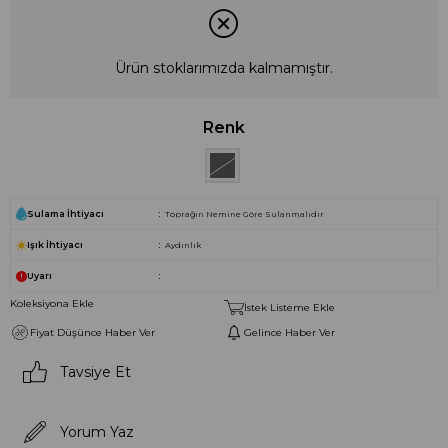
Ürün stoklarımızda kalmamıştır.
Renk
Sulama İhtiyacı
Toprağın Nemine Göre Sulanmalıdır
Işık İhtiyacı
Aydınlık
Uyarı
Koleksiyona Ekle
İstek Listeme Ekle
Fiyat Düşünce Haber Ver
Gelince Haber Ver
Tavsiye Et
Yorum Yaz