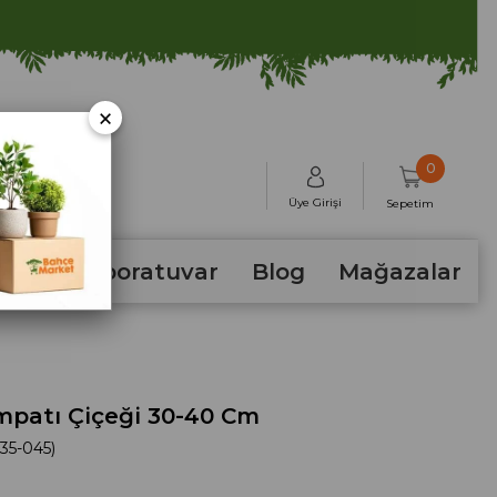
×
0
Üye Girişi
Sepetim
hum
Laboratuvar
Blog
Mağazalar
mpatı Çiçeği 30-40 Cm
35-045)