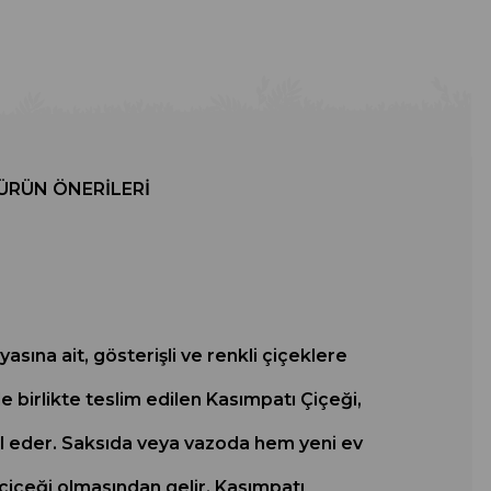
ÜRÜN ÖNERILERI
na ait, gösterişli ve renkli çiçeklere
le birlikte teslim edilen Kasımpatı Çiçeği,
msil eder. Saksıda veya vazoda hem yeni ev
 çiçeği olmasından gelir. Kasımpatı