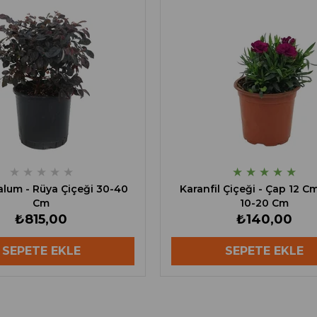
★
★
★
★
★
★
★
★
★
★
lum - Rüya Çiçeği 30-40
Karanfil Çiçeği - Çap 12 C
Cm
10-20 Cm
₺815,00
₺140,00
SEPETE EKLE
SEPETE EKLE