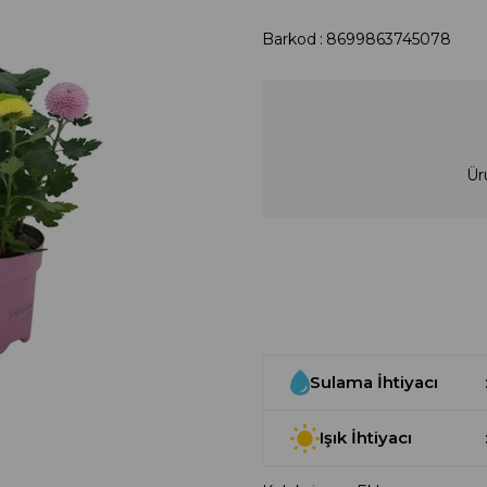
Barkod
:
8699863745078
Ür
Sulama İhtiyacı
Işık İhtiyacı