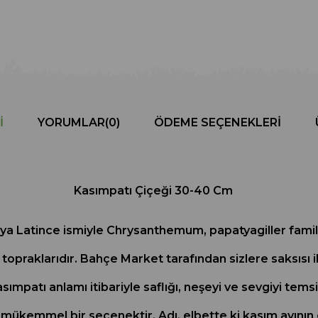
I
YORUMLAR
(0)
ÖDEME SEÇENEKLERI
Kasımpatı Çiçeği 30-40 Cm
Latince ismiyle Chrysanthemum, papatyagiller familyası
a topraklarıdır. Bahçe Market tarafından sizlere saksısı i
sımpatı anlamı itibariyle saflığı, neşeyi ve sevgiyi te
k mükemmel bir seçenektir. Adı, elbette ki kasım ayının