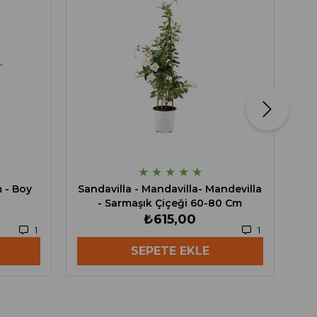
★
★
★
★
★
m - Boy
Sandavilla - Mandavilla- Mandevilla
- Sarmaşık Çiçeği 60-80 Cm
₺615,00
1
1
SEPETE EKLE