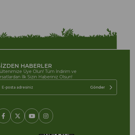
İZDEN HABERLER
ültenimize Üye Olun! Tüm İndirim ve
ırsatlardan İlk Sizin Haberiniz Olsun!
Gönder
2005-2022 Ticimax E Ticaret Yazılımları ve E Ticaret Paketleri /
cimax Bilişim Teknolojileri A.Ş. Her Hakkı Saklıdır.