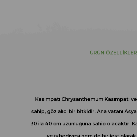
ÜRÜN ÖZELLIKLER
Kasımpatı Chrysanthemum Kasımpatı veya 
sahip, göz alıcı bir bitkidir. Ana vatanı Asy
30 ila 40 cm uzunluğuna sahip olacaktır. Ka
ve iş hediyesi hem de bir jest olara