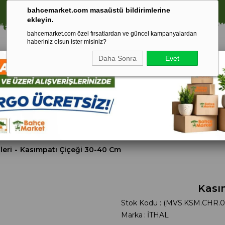
⚠️ SATIŞLARIMIZ YALNIZCA İSTANBUL İLİ İLE SINIRLIDIR.
bahcemarket.com masaüstü bildirimlerine
ekleyin.
bahcemarket.com özel fırsatlardan ve güncel kampanyalardan
haberiniz olsun ister misiniz?
Daha Sonra
Evet
Toprak Ve
Gübreler
To
ri
Torf
leri
Kasımpatı Çiçeği 30-40 Cm
Kası
Stok Kodu
(MVS.KSM.CHR.0
Marka
:
İTHAL