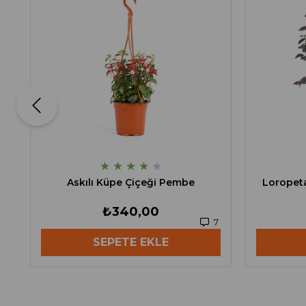
★
★
★
★
★
Askılı Küpe Çiçeği Pembe
Loropeta
₺340,00
7
SEPETE EKLE