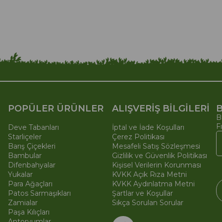
POPÜLER ÜRÜNLER
ALIŞVERİŞ BİLGİLERİ
B
B
F
Deve Tabanları
İptal ve İade Koşulları
Starliçeler
Çerez Politikası
Barış Çiçekleri
Mesafeli Satış Sözleşmesi
Bambular
Gizlilik ve Güvenlik Politikası
Difenbahyalar
Kişisel Verilerin Korunması
Yukalar
KVKK Açık Rıza Metni
Para Ağaçları
KVKK Aydınlatma Metni
Patos Sarmaşıkları
Şartlar ve Koşullar
Zamialar
Sıkça Sorulan Sorular
Paşa Kılıçları
© 
Ti
Antoryumlar