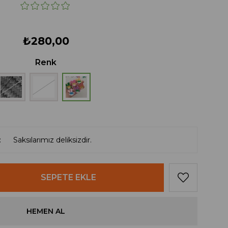
₺280,00
Renk
Saksılarımız deliksizdir.