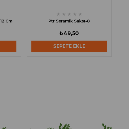
★
★
★
★
★
*12 Cm
Ptr Seramik Saksı-8
₺49,50
SEPETE EKLE