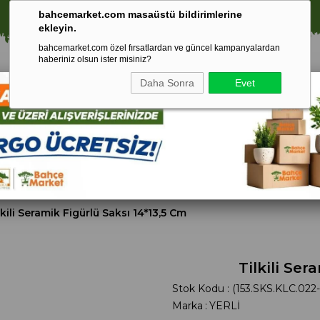
⚠️ SATIŞLARIMIZ YALNIZCA İSTANBUL İLİ İLE SINIRLIDIR.
bahcemarket.com masaüstü bildirimlerine
ekleyin.
bahcemarket.com özel fırsatlardan ve güncel kampanyalardan
haberiniz olsun ister misiniz?
Daha Sonra
Evet
Toprak Ve
Gübreler
To
ri
Torf
lkili Seramik Figürlü Saksı 14*13,5 Cm
Tilkili Ser
Stok Kodu
(153.SKS.KLC.022-
Marka
:
YERLİ