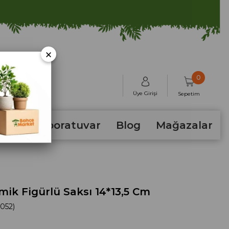
×
0
Üye Girişi
Sepetim
hum
Laboratuvar
Blog
Mağazalar
amik Figürlü Saksı 14*13,5 Cm
052)