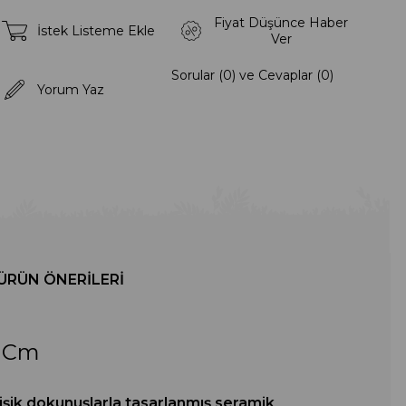
Fiyat Düşünce Haber
İstek Listeme Ekle
Ver
Sorular (0) ve Cevaplar (0)
Yorum Yaz
ÜRÜN ÖNERILERI
6 Cm
k dokunuşlarla tasarlanmış seramik