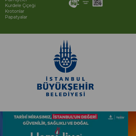
Kurdele Çiçeği
Krotonlar
Papatyalar