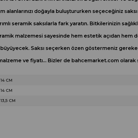
alanlarınızı doğayla buluştururken seçeceğiniz saksı ç
ımlı seramik saksılarla fark yaratın. Bitkilerinizin sağlı
eramik malzemesi sayesinde hem estetik açıdan hem de
ıklı büyüyecek. Saksı seçerken özen göstermeniz gereken
lzeme ve fiyatı... Bizler de bahcemarket.com olarak siz
14 CM
14 CM
13,5 CM