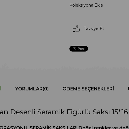
Koleksiyona Ekle
Tavsiye Et
I
YORUMLAR
(0)
ÖDEME SEÇENEKLERI
an Desenli Seramik Figürlü Saksı 15*1
ASYONU: SERAMİK SAKSILAR! Doğal renkler ve değişi