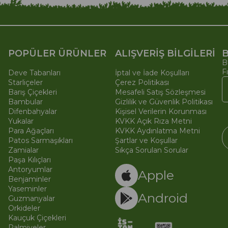
POPÜLER ÜRÜNLER
ALIŞVERİŞ BİLGİLERİ
B
B
F
Deve Tabanları
İptal ve İade Koşulları
Starliçeler
Çerez Politikası
Barış Çiçekleri
Mesafeli Satış Sözleşmesi
Bambular
Gizlilik ve Güvenlik Politikası
Difenbahyalar
Kişisel Verilerin Korunması
Yukalar
KVKK Açık Rıza Metni
Para Ağaçları
KVKK Aydınlatma Metni
Patos Sarmaşıkları
Şartlar ve Koşullar
Zamialar
Sıkça Sorulan Sorular
Paşa Kılıçları
© 
Ti
Antoryumlar
Apple
Benjaminler
Yaseminler
Android
Guzmanyalar
Orkideler
Kauçuk Çiçekleri
Palmiyeler