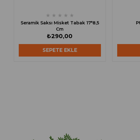
★
★
★
★
★
Seramik Saksı Misket Tabak 17*8,5
P
Cm
₺290,00
SEPETE EKLE