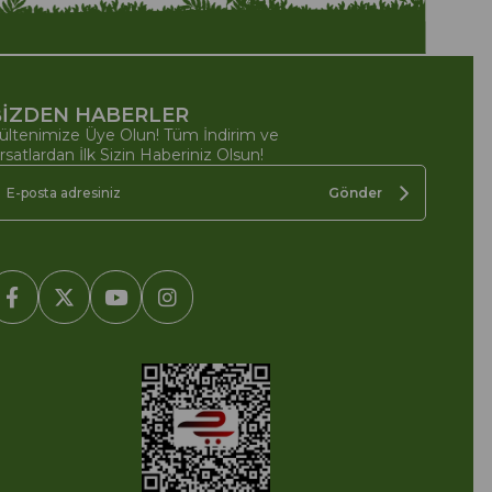
İZDEN HABERLER
ültenimize Üye Olun! Tüm İndirim ve
ırsatlardan İlk Sizin Haberiniz Olsun!
Gönder
2005-2022 Ticimax E Ticaret Yazılımları ve E Ticaret Paketleri /
cimax Bilişim Teknolojileri A.Ş. Her Hakkı Saklıdır.