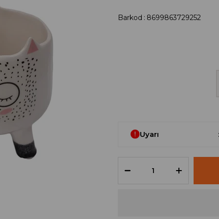
Barkod
:
8699863729252
Uyarı