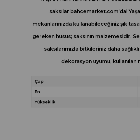
saksılar bahcemarket.com'da! Yaşam 
mekanlarınızda kullanabileceğiniz şık tasar
gereken husus; saksının malzemesidir. S
saksılarımızla bitkileriniz daha sağl
dekorasyon uyumu, kullanılan ma
Çap
En
Yükseklik