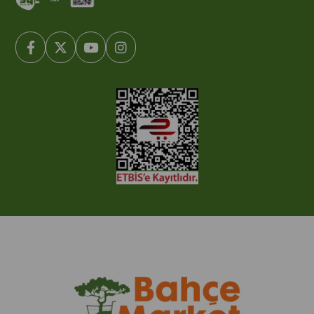
© 2005-2022 Ticimax E Ticaret Yazılımları ve E Ticaret Paketleri /
Ticimax Bilişim Teknolojileri A.Ş. Her Hakkı Saklıdır.