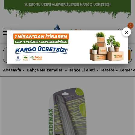
⚠️ SATIŞLARIMIZ YALNIZCA İSTANBUL İLİ İLE SINIRLIDIR.
0
×
ARA
Anasayfa
Bahçe Malzemeleri
Bahçe El Aleti
Testere