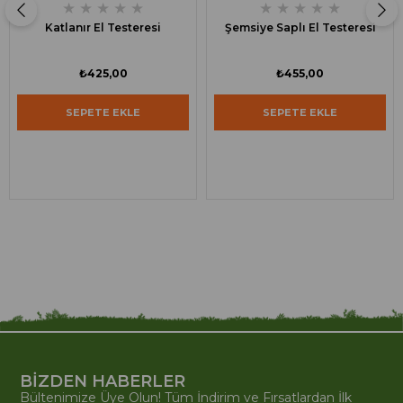
★
★
★
★
★
★
★
★
★
★
Katlanır El Testeresi
Şemsiye Saplı El Testeresi
₺425,00
₺455,00
SEPETE EKLE
SEPETE EKLE
BİZDEN HABERLER
Bültenimize Üye Olun! Tüm İndirim ve Fırsatlardan İlk