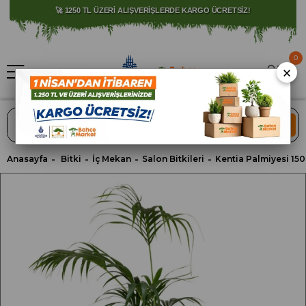
🚀 1250 TL ÜZERİ ALIŞVERİŞLERDE KARGO ÜCRETSİZ!
0
×
ARA
Anasayfa
Bitki
İç Mekan
Salon Bitkileri