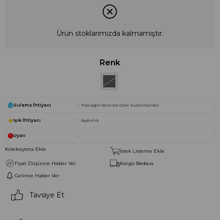
Ürün stoklarımızda kalmamıştır.
Renk
Sulama İhtiyacı
Toprağın Nemine Göre Sulanmalıdır
Işık İhtiyacı
Aydınlık
Uyarı
Koleksiyona Ekle
İstek Listeme Ekle
Fiyat Düşünce Haber Ver
Kargo Bedava
Gelince Haber Ver
Tavsiye Et