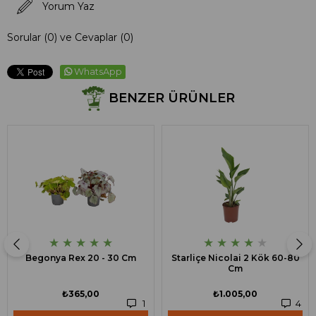
Yorum Yaz
Sorular (0) ve Cevaplar (0)
WhatsApp
BENZER ÜRÜNLER
★
★
★
★
★
★
★
★
★
★
Begonya Rex 20 - 30 Cm
Starliçe Nicolai 2 Kök 60-80
Cm
₺365,00
₺1.005,00
1
4