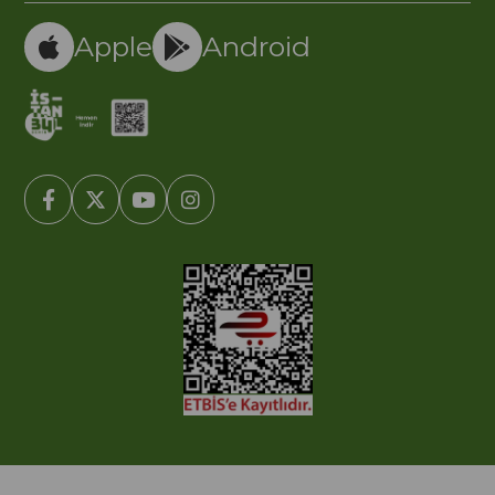
Apple
Android
© 2005-2022 Ticimax E Ticaret Yazılımları ve E Ticaret Paketleri /
Ticimax Bilişim Teknolojileri A.Ş. Her Hakkı Saklıdır.