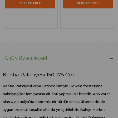
SEPETE EKLE
SEPETE EKLE
ÜRÜN ÖZELLIKLERI
Kentia Palmiyesi 150-175 Cm
Kentia Palmiyesi veya Latince ismiyle Howea forsteriana,
palmiyegiller familyasına ait sivri yapraklı bir bitkidir. Ana vatanı
olan Avustralya’da endemik bir türdür ancak ülkemizde de
uygun tropikal koşullar altında yetiştirilebilir. Bahçe Market
tarafından saksısı ile birlikte teslim edilen Kentia Palmiyesi,