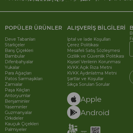
POPÜLER ÜRÜNLER
ALIŞVERİŞ BİLGİLERİ
B
B
F
Deve Tabanları
İptal ve İade Koşulları
Starliçeler
Çerez Politikası
Barış Çiçekleri
Mesafeli Satış Sözleşmesi
Bambular
Gizlilik ve Güvenlik Politikası
Difenbahyalar
Kişisel Verilerin Korunması
Yukalar
KVKK Açık Rıza Metni
Para Ağaçları
KVKK Aydınlatma Metni
Patos Sarmaşıkları
Şartlar ve Koşullar
Zamialar
Sıkça Sorulan Sorular
Paşa Kılıçları
© 
Ti
Antoryumlar
Apple
Benjaminler
Yaseminler
Android
Guzmanyalar
Orkideler
Kauçuk Çiçekleri
Palmiyeler