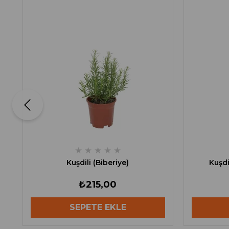
★
★
★
★
★
Kuşdili (Biberiye)
Kuşdi
₺215,00
SEPETE EKLE