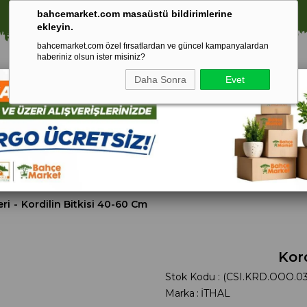
⚠️ SATIŞLARIMIZ YALNIZCA İSTANBUL İLİ İLE SINIRLIDIR.
🚀 1250 TL ÜZERİ ALIŞVERİŞLERDE KARGO ÜCRETSİZ!
bahcemarket.com masaüstü bildirimlerine
ekleyin.
bahcemarket.com özel fırsatlardan ve güncel kampanyalardan
haberiniz olsun ister misiniz?
Daha Sonra
Evet
Toprak Ve
Gübreler
To
ri
Torf
eri
Kordilin Bitkisi 40-60 Cm
Kor
Stok Kodu
(CSI.KRD.OOO.03
Marka
:
İTHAL