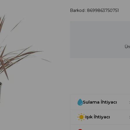
Barkod
:
8699863750751
Ür
Sulama İhtiyacı
Işık İhtiyacı