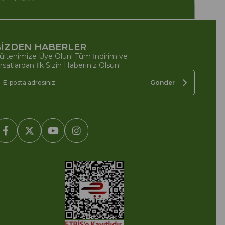
İZDEN HABERLER
ültenimize Üye Olun! Tüm İndirim ve
ırsatlardan İlk Sizin Haberiniz Olsun!
Gönder
2005-2022 Ticimax E Ticaret Yazılımları ve E Ticaret Paketleri /
cimax Bilişim Teknolojileri A.Ş. Her Hakkı Saklıdır.