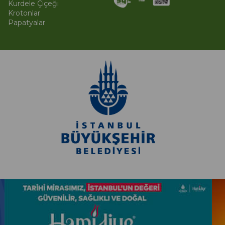
Kurdele Çiçeği
Krotonlar
Papatyalar