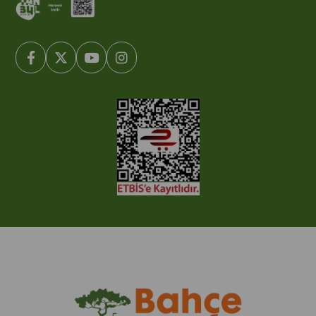
© 2005-2022 Ticimax E Ticaret Yazılımları ve E Ticaret Paketleri /
Ticimax Bilişim Teknolojileri A.Ş. Her Hakkı Saklıdır.