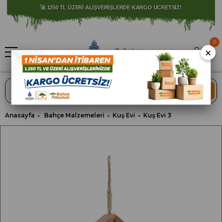
⚠️ SATIŞLARIMIZ YALNIZCA İSTANBUL İLİ İLE SINIRLIDIR.
🚀 1250 TL ÜZERİ ALIŞVERİŞLERDE KARGO ÜCRETSİZ!
0
×
ARA
Anasayfa
Bahçe Malzemeleri
Kuş Evi
Kuş Evi 3